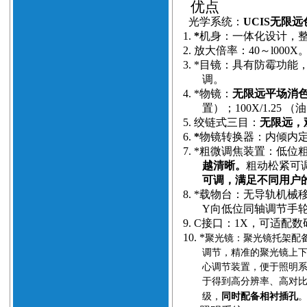
优点
光学系统：
UCIS无限
1.
*
机身：一体化设计，
2.
放大倍率：40～l000X
3.
*目镜：具有防霉功能
调。
4.
*物镜：
无限远平场消
置）；100X/1.25
5.
绞链式三目：
无限远，观
6.
*
物镜转换器：内倾内
7.
*粗微调焦装置：低位粗
越清晰。
粗动松紧可调
可调，满足不同用户
8.
*载物台：无导轨机械
Y向低位同轴调节手
9.
C接口：1X，可适配
10.
*
聚光镜：聚光镜托架配备
调节，精准的聚光镜上
心调节装置，便于照明
于得到高分辨率、高对
级，
同时配备相衬插孔