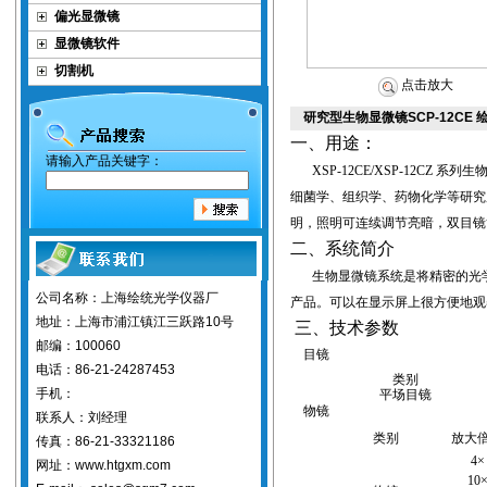
偏光显微镜
显微镜软件
切割机
点击放大
研究型生物显微镜SCP-12CE
一、用途：
请输入产品关键字：
XSP-12CE/XSP-12CZ
系列
生
细菌学、组织学、药物化学等研究
明，照明可连续调节亮暗，双目镜
二、系统简介
生物显微镜
系统是将精密的光
公司名称：上海绘统光学仪器厂
产品。可以在显示屏上很方便地观
地址：上海市浦江镇江三跃路10号
三、技术参数
邮编：100060
目镜
电话：86-21-24287453
类别
手机：
平场目镜
物镜
联系人：刘经理
类别
放大
传真：86-21-33321186
4
网址：www.htgxm.com
10