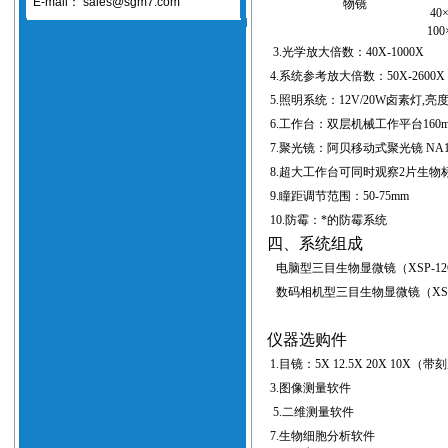
E-mail：
sales@sgm7.com
物镜
40
100
3.
光学放大倍数：
40X-1000X
4.
系统参考放大倍数：
50X-2600X
5.
照明系统：
12V/20W
卤素灯
,
亮
6.
工作台：双层机械工作平台
160
7.
聚光镜：阿贝移动式聚光镜
NA1
8.
超大工作台可同时观察
2
片生物
9.
瞳距调节范围：
50-75mm
10.
防霉：*的防霉系统
四、系统组成
电脑型三目生物显微镜（
XSP-1
数码相机型三目生物显微镜（
XS
仪器选购件
1.
目镜：
5X 12.5X 20X 10X（
带刻
3.
图像测量软件
4
5.
二维测量软件
6
7.
生物细胞分析软件