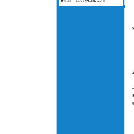
E-mail：
sales@sgm7.com