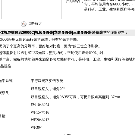
产品特点：
匀，平均使用寿命6000小时。
是科研、工业、生物和医疗等领
点击放大
体视显微镜SZ6000C|视频显微镜|立体显微镜|三维显微镜-绘统光学
的详细资料：
Z6000
采用无限远品行光学系统，拥有的光学性能。
提供了个更高的分辨率，更好地对比度，更为*的三位立体影像。
超薄型反射和透射式
LED
光源，照明均匀，平均使用寿命
6000
小时。
以丰富、完备的功能部件来满足各项功能的扩张，是科研、工业、生物和医疗等领域
产品规格
光学系统
平行双光路变倍系统
双目观察头，倾角
20
°
观察头
双目观察头，倾角
0
°
-35
°可调，可提升眼点高度到
137mm
EW10
×
/
Φ
24
WF15
×
/
Φ
16
目镜
WF20
×
/
Φ
12
WF30
×