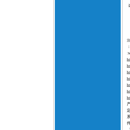
:
h
h
h
h
h
h
h