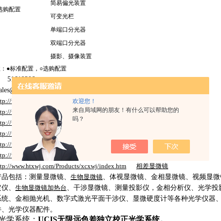
简易偏光装置
选购配置
可变光栏
单端口分光器
双端口分光器
摄影、摄像装置
注：
●
标准配置，
○
选购配置
：
51619306
sales@htxwj.com
ttp://www.htxwj.com
/
工业显微镜
欢迎您！
来自局域网的朋友！有什么可以帮助您的
ttp://www.htxwj.com
/
显微镜
吗？
ttp://www.htxwj.com
/
生物显微镜
ttp://www.htxwj.com
金相显微镜
ttp://www.htxwj.com
偏光显微镜
ttp://www.htxwj.com
矿相显微镜
ttp://www.htxwj.com/Products/xcxwj/index.htm
相差显微镜
产品
包括
：测量显微镜、
生物显微镜
、体视显微镜、金相显微镜、视频显微
定仪、
生物显微镜加热台
、干涉显微镜、
测量投影仪
，
金相分析仪、
光学投
系统、
金相抛光机、数字式激光平面干涉仪、显微硬度计等各种光学仪器
件、光学仪器配件。
光学系统：
UCIS无限远色差独立校正光学系统。