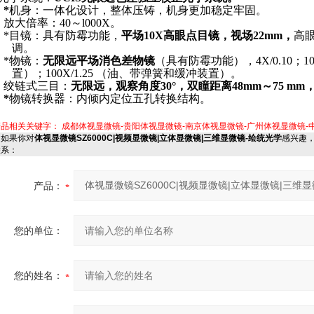
.
*
机身：一体化设计，整体压铸，机身更加稳定牢固。
.
放大倍率：40～l000X。
.
*目镜：具有防霉功能，
平场10X高眼点目镜，视场22mm，
高
调。
.
*物镜：
无限远平场消色差物镜
（具有防霉功能），4X/0.10；10X
置）；100X/1.25 （油、带弹簧和缓冲装置）。
.
绞链式三目：
无限远，观察角度30°，双瞳距离48mm～75 mm
.
*
物镜转换器：内倾内定位五孔转换结构。
产品相关关键字：
成都体视显微镜-贵阳体视显微镜-南京体视显微镜-广州体视显微镜-
如果你对
体视显微镜SZ6000C|视频显微镜|立体显微镜|三维显微镜-绘统光学
感兴趣
联系：
产品：
您的单位：
您的姓名：