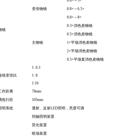
0.8
×～
5
×
变倍物镜
0.8
×～
6.5
×
0.8
×～
8
×
0.3
×消色差物镜
物镜
0.5
×消色差物镜
主物镜
1
×平场消色差物镜
2
×平场消色差物镜
0.5
×平场复消色差物镜
1: 6.3
连续变倍比
1: 8
1:10
工作距离
78mm
调焦行距
105mm
照明系统
透射、反射
LED
照明，亮度可调
同轴照明装置
荧光装置
暗场装置