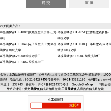
相关同类产品：
体视显微镜XTL-108C|视频显微镜价格-上海
体视显微镜XTL-105C|立体显微镜价格-
绘统
绘统光学
体视显微镜XTL-204C|电子显微镜|上海体视
体视显微镜XTL-108C|三维显微镜|立体
显微镜-绘统光学
微镜-绘统光学
体视显微镜SZ6000 绘统光学厂
体视显微镜ST-600C 绘统光学厂
体视显微镜XTL-240C 绘统光学厂
名称：上海绘统光学仪器厂 公司地址:上海市浦江镇江三跃路10号 邮政编码：100
理 联系电话：86-21-24287453传真号码：86-21-33321186 公司网址：
www.
问统计：237743
备案号：沪ICP备10214376号-2
GoogleSiteMap
网后台登
网站关键词：
荧光显微镜
,
偏光岩相显微镜
,
工业显微镜
,
高温热台偏光显微镜
,
化工仪器网
16
第
年