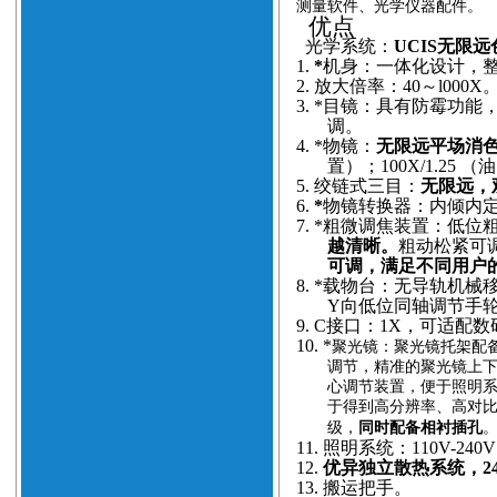
测量软件、光学仪器配件。
优点
光学系统：
UCIS无限
1.
*
机身：一体化设计，
2.
放大倍率：40～l000X
3.
*目镜：具有防霉功能
调。
4.
*物镜：
无限远平场消
置）；100X/1.25
5.
绞链式三目：
无限远，观
6.
*
物镜转换器：内倾内
7.
*粗微调焦装置：低位粗
越清晰。
粗动松紧可调
可调，满足不同用户
8.
*载物台：无导轨机械
Y向低位同轴调节手
9.
C接口：1X，可适配
10.
*
聚光镜：聚光镜托架配备
调节，精准的聚光镜上
心调节装置，便于照明
于得到高分辨率、高对
级，
同时配备相衬插孔
11.
照明系统：110V-24
12.
优异独立散热系统，2
13.
搬运把手。