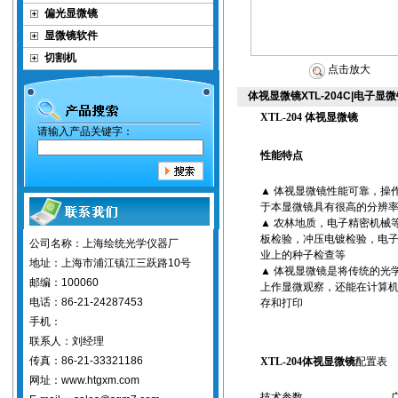
偏光显微镜
显微镜软件
切割机
点击放大
体视显微镜XTL-204C|电子显
XTL-204
体视显微镜
请输入产品关键字：
性能特点
▲
体视显微镜
性能可靠，操
于本显微镜具有很高的分辨
▲
农林地质，电子精密机械
板检验，冲压电镀检验，电
公司名称：上海绘统光学仪器厂
业上的种子检查等
地址：上海市浦江镇江三跃路10号
▲
体视显微镜
是将传统的光
邮编：100060
上作显微观察，还能在计算
电话：86-21-24287453
存和打印
手机：
联系人：刘经理
传真：86-21-33321186
XTL-204
体视显微镜
配置表
网址：www.htgxm.com
技术参数