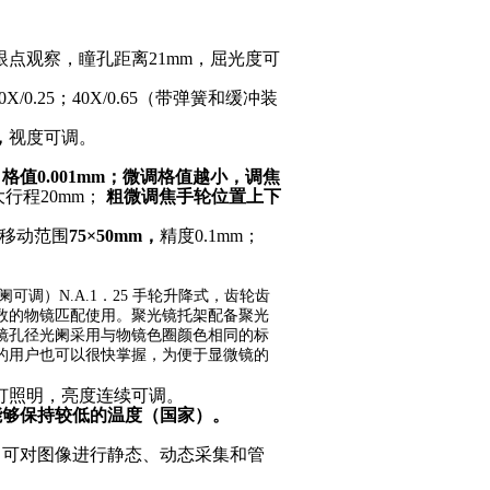
眼点观察，瞳孔距离21mm，屈光度可
X/0.25；40X/0.65（带弹簧和缓冲装
，
视度可调。
，
格值0.001mm；微调格值越小，调焦
大行程20mm；
粗微调焦手轮位置上下
移动范围
75×50mm，
精度0.1mm；
调）N.A.1．25 手轮升降式，齿轮齿
数的物镜匹配使用。聚光镜托架配备聚光
镜孔径光阑采用与物镜色圈颜色相同的标
的用户也可以很快掌握，为便于显微镜的
W卤素灯照明，亮度连续可调。
能够保持较低的温度（国家）。
软件，可对图像进行静态、动态采集和管