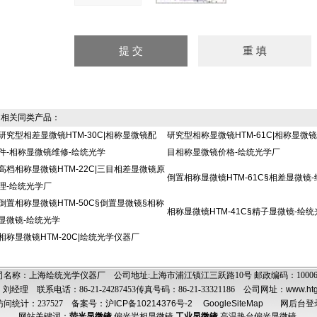
相关同类产品：
研究型相差显微镜HTM-30C|相称显微镜配
研究型相称显微镜HTM-61C|相称显微镜
件-相称显微镜维修-绘统光学
目相称显微镜价格-绘统光学厂
高档相称显微镜HTM-22C|三目相差显微镜原
倒置相称显微镜HTM-61C§相差显微镜
理-绘统光学厂
倒置相称显微镜HTM-50C§倒置显微镜§相称
相称显微镜HTM-41C§精子显微镜-绘统
显微镜-绘统光学
相称显微镜HTM-20C|绘统光学仪器厂
司名称：上海绘统光学仪器厂 公司地址:上海市浦江镇江三跃路10号 邮政编码：1000
经理 联系电话：86-21-24287453传真号码：86-21-33321186 公司网址：
www.ht
问统计：237527
备案号：沪ICP备10214376号-2
GoogleSiteMap
网后台登
网站关键词：
荧光显微镜
,
偏光岩相显微镜
,
工业显微镜
,
高温热台偏光显微镜
,