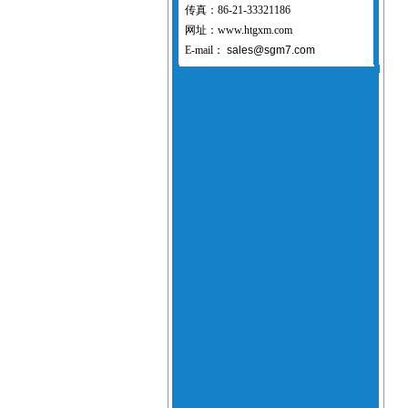
传真：86-21-33321186
网址：www.htgxm.com
E-mail：
sales@sgm7.com