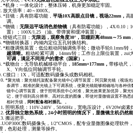
1.
*
机身：一体化设计，整体压铸，机身更加稳定牢固。
2.
放大倍率：40～l000X。
3.
*目镜：具有防霉功能，
平场10X高眼点目镜，视场22mm，
高
调。
4.
*物镜：
无限远平场消色差物镜
（具有防霉功能），4X/0.10；10
置）；100X/1.25 （油、带弹簧和缓冲装置）。
5.
绞链式三目：
无限远，观察角度30°，双瞳距离48mm～75 mm
6.
*
物镜转换器：内倾内定位五孔转换结构。
7.
*粗微调焦装置：低位粗动同轴调焦手轮；微动手轮0.1mm/转
越清晰。
粗动松紧可调，14mm/转；工作台上限位装置，zui
可调，满足不同用户的需求（国家）。
8.
*载物台：无导轨机械移动平台，
185mm×177mm，
带移动尺，
X、Y向低位同轴调节手轮。
9.
C接口：1X，可适配数码摄像头或数码相机。
10.
*
聚光镜：聚光镜托架配备聚光镜中心调节装置；阿贝聚光镜（视场光阑可
条调节，精准的聚光镜上下可调系统，使聚光镜能够精确地与各种倍
镜中心调节装置，便于照明系统中心对准，聚光效果更加优异，聚光
记，便于得到高分辨率、高对比度的图像，即使对显微镜设置不熟悉
。
相衬升级，
同时配备相衬插孔
。
11.
照明系统：110V-240V，50/60Hz，宽电压设计，6V20
12.
优异独立散热系统，24小时照明的情况下，显微镜主机仍然
13.
搬运把手。
.
UOP300C数码摄像头，1/2''CMOS，配专业显微图像处理
理，
色彩处理，测量等操作。