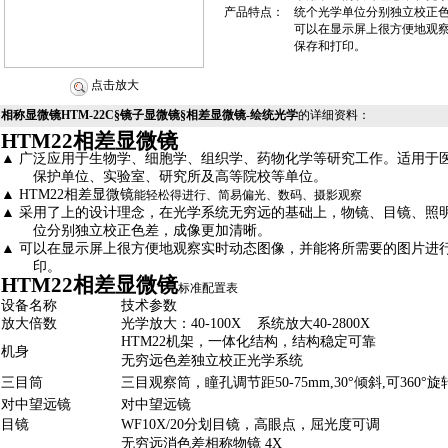
产品特点：
统个光学单位分别独立校正
可以在显示屏上很方便地观
保存和打印。
点击放大
相称显微镜HTM-22C§镜子显微镜§相差显微镜-绘统光学
的详细资料：
HTM22
相差显微镜
▲
广泛应用于生物学、细胞学、组织学、药物化学等研究工作。适用于
保护单位、实验室、研究所及高等院校等单位。
▲
HTM22
相差显微镜
能轻松得进行、简易偏光、数码、摄影观察
▲
采用了上的设计理念，在光学系统无穷远的基础上，物镜、目镜、照
位分别独立校正色差，成像更加清晰。
▲
可以在显示屏上很方便地观察实时动态图像，并能将所需要的图片进
印。
HTM22
相差显微镜
标准配置表
设备名称
技术参数
放大倍数
光学放大：
40-100X
系统放大
40-2800X
HTM22
机架，一体化结构，结构稳定可靠
机身
无穷远色差独立校正光学系统
三目筒
三目观察筒，瞳孔调节距
50
-75mm,30°
倾斜
,
可
360°
旋
对中望远镜
对中望远镜
目镜
WF10X/20
分划目镜，高眼点，屈光度可调
无穷远消色差相称物镜
4X