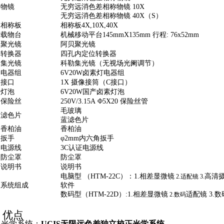
物镜
无穷远消色差相称物镜
10X
无穷远消色差相称物镜
40X（S）
相称板
相称板
4X,10X,40X
载物台
机械移动平台
145mmX135mm
行程
: 76x52mm
聚光镜
阿贝聚光镜
转换器
四孔内定位转换器
集光镜
科勒集光镜（无视场光阑调节）
电器组
6V20W
卤素灯电器组
接口
1X
摄像接筒（
C
接口）
灯泡
6V20W
国产卤素灯泡
保险丝
250V/3.15A
Φ
5X20
保险丝管
毛玻璃
滤色片
蓝滤色片
香柏油
香柏油
扳手
φ
2mm
内六角扳手
电源线
3C
认证电源线
防尘罩
防尘罩
说明书
说明书
电脑型
（
HTM-22
C）
：
1.
相差显微镜
高清
2.
适配镜
3.
系统组成
软件
数码型（
HTM-22
D
）
:1.
相差显微镜
适配镜
3.
数
2.
数码
优点
光学系统：
UCIS无限远色差独立校正光学系统。