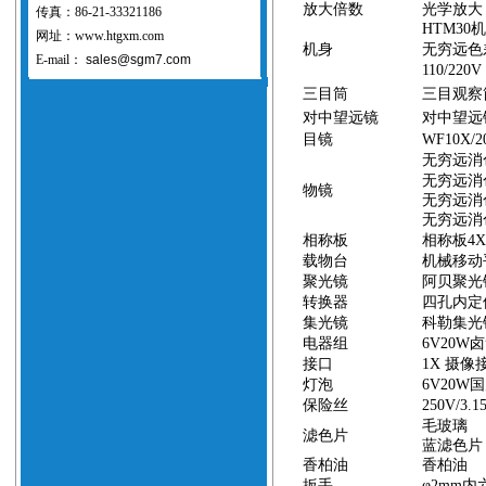
放大倍数
光学放大
传真：86-21-33321186
HTM30
网址：www.htgxm.com
机身
无穷远色
E-mail：
sales@sgm7.com
110/220V
三目筒
三目观察
对中望远镜
对中望远
目镜
WF10X/2
无穷远消
无穷远消
物镜
无穷远消
无穷远消
相称板
相称板
4X
载物台
机械移动
聚光镜
阿贝聚光
转换器
四孔内定
集光镜
科勒集光
电器组
6V20W
卤
接口
1X
摄像
灯泡
6V20W
国
保险丝
250V/3.
毛玻璃
滤色片
蓝滤色片
香柏油
香柏油
扳手
φ
2mm
内