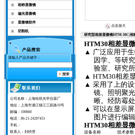
相称显微镜
偏光显微镜
显微镜软件
点击放大
切割机
研究型相差显微镜HTM-30C|
HTM30
相差显
▲
广泛应用于生
请输入产品关键字：
因学、等研
验室、研究
▲
HTM30
相差
▲
采用了上的设
镜、照明聚
公司名称：上海绘统光学仪器厂
晰。
经防霉
地址：上海市浦江镇江三跃路10号
▲
可以在显示屏
邮编：100060
图片进行编
电话：86-21-24287453
HTM30
相差显
手机：
联系人：刘经理
设备名称
技术参数