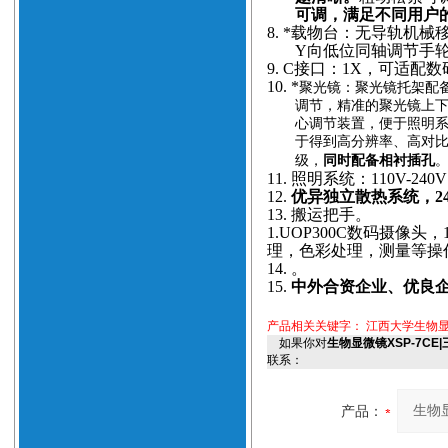
可调，满足不同用户
8.
*载物台：无导轨机械
Y向低位同轴调节手
9.
C接口：1X，可适配
10.
*
聚光镜：聚光镜托架配备
调节，精准的聚光镜上
心调节装置，便于照明
于得到高分辨率、高对
级，
同时配备相衬插孔
11.
照明系统：110V-24
12.
优异独立散热系统，2
13.
搬运把手。
1.
UOP300C数码摄像头
理，
色彩处理，测量等操
14.
。
15.
中外合资企业、优良企业、
产品相关关键字：
江西大学生物显
如果你对
生物显微镜XSP-7C
联系：
产品：