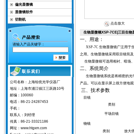
偏光显微镜
显微镜软件
切割机
点击放大
生物显微镜XSP-7CE|三目生
一、用途：
请输入产品关键字：
XSP-7C
生物显微镜
广泛用于
之用。生物显微镜采用双目镜筒及
生物显微镜可选用相衬、暗场
二、系统简介
生物显微镜
系统是将精密的光
公司名称：上海绘统光学仪器厂
产品。可以在显示屏上很方便地观
地址：上海市浦江镇江三跃路10号
三、技术参数
邮编：100060
目镜
电话：86-21-24287453
类别
手机：
平场目镜
联系人：刘经理
传真：86-21-33321186
物镜
网址：www.htgxm.com
类别
放大