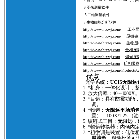
1.
目镜：
5X 12.5X 20X 10X（
带刻
3.
图像测量软件
4
5.
二维测量软件
6
7.
生物细胞分析软件
http://www.htxwj.com
/
工业
http://www.htxwj.com
/
显微镜
http://www.htxwj.com
/
生物显
http://www.htxwj.com
金相显
http://www.htxwj.com
偏光显
http://www.htxwj.com
矿相显
http://www.htxwj.com/Products/
优点
光学系统：
UCIS无限
1.
*
机身：一体化设计，
2.
放大倍率：40～l000X
3.
*目镜：具有防霉功能
调。
4.
*物镜：
无限远平场消
置）；100X/1.25
5.
绞链式三目：
无限远，观
6.
*
物镜转换器：内倾内
7.
*粗微调焦装置：低位粗
越清晰。
粗动松紧可调