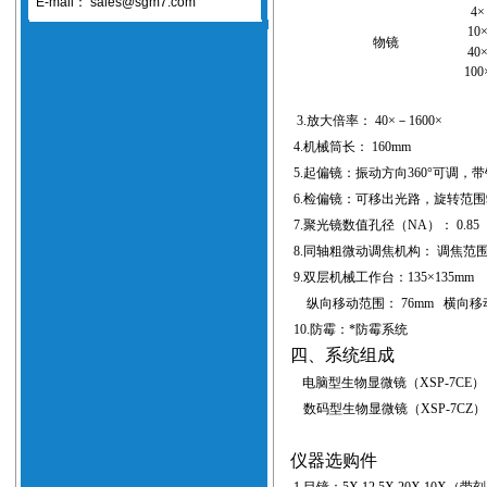
E-mail：
sales@sgm7.com
4
10
物镜
40
100
3.
放大倍率：
40
×－
1600
×
4.
机械筒长：
160mm
5.
起偏镜：振动方向
360
°可调，
6.
检偏镜：可移出光路，旋转范围
7.
聚光镜数值孔径（
NA
）：
0.85
8.
同轴粗微动调焦机构：
调焦范
9.
双层机械工作台：
135
×
135mm
纵向移动范围：
76mm
横向移
10.
防霉：*防霉系统
四、系统组成
电脑型
生物显微镜
（
XSP-7CE
）
数码型生物显微镜（
XSP-7CZ
）
仪器选购件