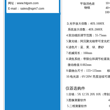
网址：www.htgxm.com
10
平场消色差
物镜
40
E-mail：
sales@sgm7.com
100
⒊光学放大倍数：
40X-1600X
系统放大倍数：
40X-2600X
4.
双目瞳距调节范围：
55-75mm
5.
聚光镜：阿贝聚光镜带可变光栏
6.
滤色片：蓝、黄、绿、磨砂
7.
机械筒长：
160mm
8.
调焦系统：带限位和调节松紧装
微动格值
0.002mm
9.
载物台尺寸：
155
×
135mm
移动
10.
电光源：
6V/20W
亮度连续可
仪器选购件
1.
目镜：
5X 12.5X 20X 10X（
带刻
3.
图像测量软件
4
5.
二维测量软件
6