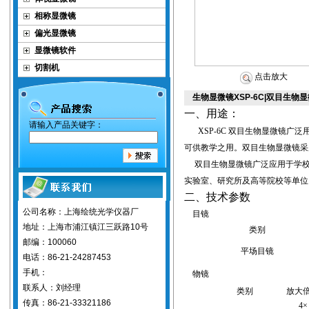
相称显微镜
偏光显微镜
显微镜软件
切割机
点击放大
生物显微镜XSP-6C|双目生物
一、用途：
请输入产品关键字：
XSP-6C
双目
生物显微镜
广泛
可供教学之用。双目生物显微镜采
双目生物显微镜
广泛应用于学
实验室、研究所及高等院校等单位
二、技术参数
公司名称：上海绘统光学仪器厂
目镜
地址：上海市浦江镇江三跃路10号
类别
邮编：100060
平场目镜
电话：86-21-24287453
手机：
物镜
联系人：刘经理
类别
放大
传真：86-21-33321186
4