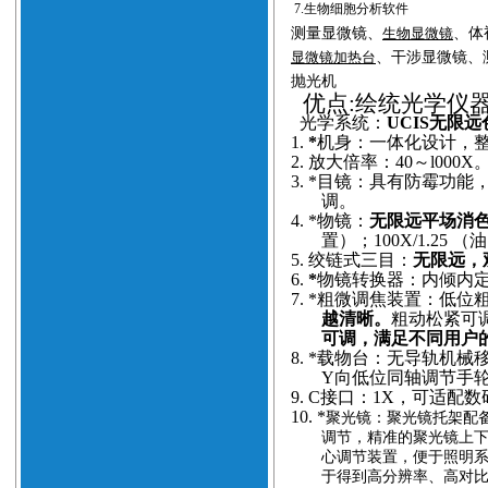
7.
生物细胞分析软件
测量显微镜、
生物显微镜
、体
显微镜加热台
、干涉显微镜、
抛光机
优点
:绘统光学仪
光学系统：
UCIS无限
1.
*
机身：一体化设计，
2.
放大倍率：40～l000X
3.
*目镜：具有防霉功能
调。
4.
*物镜：
无限远平场消
置）；100X/1.25
5.
绞链式三目：
无限远，观
6.
*
物镜转换器：内倾内
7.
*粗微调焦装置：低位粗
越清晰。
粗动松紧可调
可调，满足不同用户
8.
*载物台：无导轨机械
Y向低位同轴调节手
9.
C接口：1X，可适配
10.
*
聚光镜：聚光镜托架配备
调节，精准的聚光镜上
心调节装置，便于照明
于得到高分辨率、高对