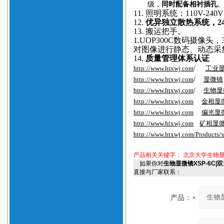
级，
同时配备相衬插孔
11.
照明系统：110V-24
12.
优异独立散热系统，2
13.
搬运把手。
1.
UOP300C数码摄像头，
对图像进行静态、动态采
14.
质量管理体系认证
http://www.htxwj.com
/
工业
http://www.htxwj.com
/
显微镜
http://www.htxwj.com
/
生物显
http://www.htxwj.com
金相显
http://www.htxwj.com
偏光显
http://www.htxwj.com
矿相显
http://www.htxwj.com/Products/
产品相关关键字：
北京大学生物显
如果你对
生物显微镜XSP-6C
直接与厂家联系：
产品：