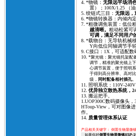
4.
*物镜：
无限远平场消
置）；100X/1.25
5.
绞链式三目：
无限远，观
6.
*
物镜转换器：内倾内
7.
*粗微调焦装置：低位粗
越清晰。
粗动松紧可调
可调，满足不同用户
8.
*载物台：无导轨机械
Y向低位同轴调节手
9.
C接口：1X，可适配
10.
*
聚光镜：聚光镜托架配备
调节，精准的聚光镜上
心调节装置，便于照明
于得到高分辨率、高对
级，
同时配备相衬插孔
11.
照明系统：110V-24
12.
优异独立散热系统，2
13.
搬运把手。
1.
UOP300C数码摄像头，
HToup-View，可对
作。
14.
质量管理体系认证
产品相关关键字：
倒置生物显微镜
如果你对
倒置生物显微镜XSP-