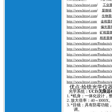
http://www.htxwj.com
/
工业
http://www.htxwj.com
/
显微镜
http://www.htxwj.com
/
生物显
http://www.htxwj.com
金相显
http://www.htxwj.com
偏光显
http://www.htxwj.com
矿相显
http://www.htxwj.com
相差显
http://www.htxwj.com/Products/
http://www.htxwj.com/Products/
http://www.htxwj.com/Products/
http://www.htxwj.com/Products/
http://www.htxwj.com/Products/
http://www.htxwj.com/Products/
http://www.htxwj.com/Products/
http://www.htxwj.com/Products/
优点
:绘统光学仪
光学系统：
UCIS无限
1.
*
机身：一体化设计，
2.
放大倍率：40～l000X
3.
*目镜：具有防霉功能
调。