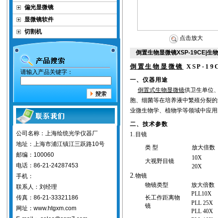
偏光显微镜
显微镜软件
切割机
点击放大
倒置生物显微镜XSP-19CE|
倒置
生物显微镜
XSP-19
请输入产品关键字：
一、仪器用途
倒置式生物显微镜
供卫生单位
胞、细菌等在培养液中繁殖分裂的
业微生物学、植物学等领域中应用
二、技术参数
公司名称：上海绘统光学仪器厂
1.
目镜
地址：上海市浦江镇江三跃路10号
类 型
放大倍数
邮编：100060
10X
大视野目镜
电话：86-21-24287453
20X
2.
物镜
手机：
物镜类型
放大倍数
联系人：刘经理
PLL10X
长工作距离物
传真：86-21-33321186
PLL 25X
镜
网址：www.htgxm.com
PLL 40X