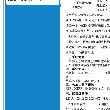
E-mail：
sales@sgm7.com
PLL 10X
长工作距离相
PLL 25X
衬物镜
PLL 40X
3.
光学放大倍数：
100X-800X
4.
工作距离：
30mm
超长工作距离
5.
聚光镜：长工作距离聚光镜：
N
6.
机械载物台：尺寸
200mm * 140
载物板可直接放置
96
孔培养器
7.
调焦机构：同轴粗微动调焦机
8.
光源：
6V/20W
卤素灯，亮度可
9.
防霉：*的防霉系统
三、系统简介
本系统是将精锐的光学显微镜技
以在计算机显示器上很方便地实时
四、系统组成
电脑型
（XSP-19CE）
：
1
、
生物
购）
数码相机型
（XSP-19CD）: 1
、生
五、总放大参考倍数
XSP-19CE
型：
40-2600
倍（
17
寸显
六、仪器选购件
1.
目镜：
5X 12.5X 20X 10X（
带刻
3.
图像测量软件
4.
图像分
5.
二维测量软件
6.
多功能