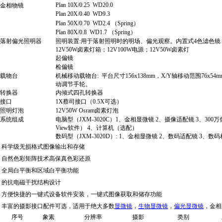
Plan 10X/0.25 WD20.0
金相物镜
Plan 20X/0.40 WD9.3
Plan 50X/0.70 WD2.4 （Spring）
Plan 80X/0.8 WD1.7 （Spring）
落射
偏光照明
器
照明装置
:
用于落射照明时的明场、偏光观察。内置式
4
色
滤色
镜
12V50W
卤素灯箱
；
12
V
100
W
电源
；
12V50W
卤素灯
起偏镜
检偏镜
载物台
机械移动载物台
:
平台尺寸
156x138mm
，
X/Y
轴移动范围
76x54m
动调节手轮。
转换器
内倾式四孔转换器
接口
1X
蔡司接口（
0.5X
可选）
照明灯泡
12V50W Osram
卤素灯泡
系统组成
电脑型（
JXM-3020C
）
1
、
金相显微镜
2
、
摄像
适配镜
3
、
300
万
View
软件
） 4
、计算机
（选配）
数码型
（JXM-3020D）: 1
、
金相显微镜
2
、数码适配镜
3
、数码
.
科学级无损格式图像输出和存储
.
自然色彩矩阵技术高保真色彩还原
.
全局白平衡和区域白平衡功能
.
的抗电磁干扰结构设计
.
方便快捷的一键式设备软件安装，一键式图像获取和储存功能
.
丰富的摄影接口配件可选，适用于绝大多数
显微镜
，
生物显微镜
，
偏光显微镜
，金相
序号
象素
分辨率
摄影
类别