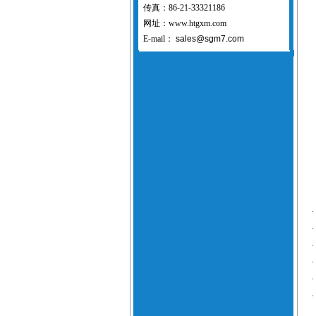
传真：86-21-33321186
网址：www.htgxm.com
E-mail：
sales@sgm7.com