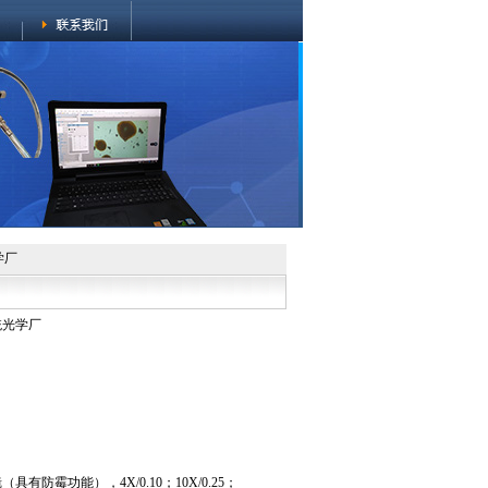
学厂
统光学厂
防霉功能），4X/0.10；10X/0.25；