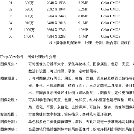
0
1
300
万
2048 X 1536
3.2MP
Color CMOS
0
2
520
万
2592 X 1944
5.2MP
Color CMOS
0
3
800
万
3264 X 2448
8.0MP
Color CMOS
0
4
910
万
3488 X 2616
9.1MP
Color CMOS
0
5
1000
万
3664 X 2748
10MP
Color CMOS
0
6
1400
万
4384 X 3288
14MP
Color CMOS
以上摄像器均配测量、处理、分割、融合等功能软件
HToup-View软件
图像处理软件介绍
图像采集：
可对图像的分辨率大小、采集存储格式、图像属性、色彩、亮度、
数进行设置，可以拍照、录像、定时拍照等。
图像测量：
。可对图像进行周长、周长、夹角、面积、圆直径及椭圆长短径等
短、矩形、不规则图形、椭圆（圆）、三点定圆等工具测量、并且参
出
。可同步显示图像尺寸比例（即比例尺），图像尺寸定位更加准
图像处理：
可实时动态的对亮度、色度、饱和度，红
-
绿
-
蓝颜色进行调整，可
雕、锐化、平滑、灰值化、去除噪声，可旋转、翻转、镜像等图像
标注绘图：
方便快捷的文字标注，箭头指示，多种几何图形注解。
图像分割：
单色和多色二值化阀值调整，腐蚀、去孔功能进一步准确地勾划出
图像拼接：
当显微镜只能拍摄到标本的局部图像时，按顺序排列所得到的局部