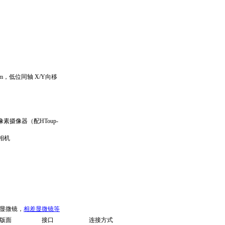
m
，低位同轴
X/Y
向移
像素摄像器
（
配
HToup-
相机
显微镜，
相差显微镜等
版面
接口
连接方式