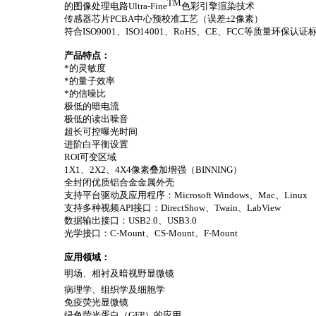
TM
的图像处理电路
Ultra-Fine
色彩引擎渲染技术
传感器芯片
PCBA
中心预校准工艺（误差±
2
像素）
符合
ISO9001
、
ISO14001
、
RoHS
、
CE
、
FCC
等质量环保认证
产品特点：
*的灵敏度
*的量子效率
*的信噪比
极低的暗电流
极低的读出噪音
超长可控曝光时间
进阶白平衡设置
ROI
可变区域
1X1
、
2X2
、
4X4
像素叠加增强（
BINNING
）
全封闭优质铝合金金属外壳
支持平台驱动及应用程序：
Microsoft Windows
、
Mac
、
Linux
支持多种视频
API
接口：
DirectShow
、
Twain
、
LabView
数据输出接口：
USB2.0
、
USB3.0
光学接口：
C-Mount
、
CS-Mount
、
F-Mount
应用领域：
明场、相衬及暗视野显微镜
病理学、组织学及细胞学
免疫荧光显微镜
绿色荧光蛋白（
GFP
）的应用