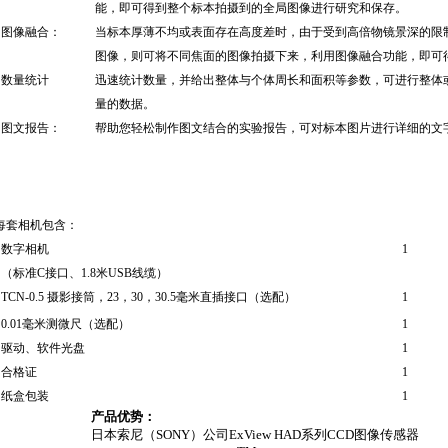
能，即可得到整个标本拍摄到的全局图像进行研究和保存。
图像融合：
当标本厚薄不均或表面存在高度差时，由于受到高倍物镜景深的限
图像，则可将不同焦面的图像拍摄下来，利用图像融合功能，即可
数量统计
迅速统计数量，并给出整体与个体周长和面积等参数，可进行整体
量的数据。
图文报告：
帮助您轻松制作图文结合的实验报告，可对标本图片进行详细的文
每套相机包含：
数字相机
1
（标准
C
接口、
1.8
米
USB
线缆）
TCN-0.5
摄影接筒，
23
，
30
，
30.5
毫米直插接口（选配）
1
0.01
毫米测微尺（选配）
1
驱动、软件光盘
1
合格证
1
纸盒包装
1
产品优势：
日本索尼（
SONY
）公司
ExView HAD
系列
CCD
图像传感器