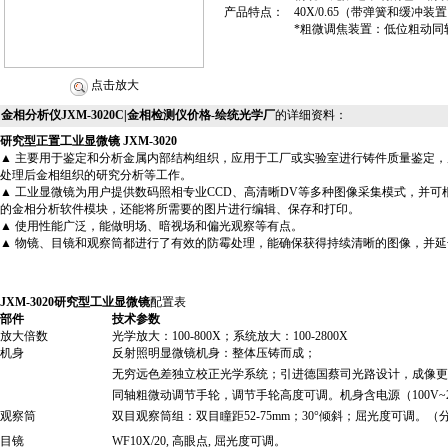
产品特点：
40X/0.65（带弹簧和缓冲装
*粗微调焦装置：低位粗动同轴调
点击放大
金相分析仪JXM-3020C|金相检测仪价格-绘统光学厂
的详细资料：
研究型正置工业显微镜
JXM-3020
▲
主要用于鉴定和分析金属内部结构组织，应用于工厂或实验室进行铸件质量鉴定，
处理后金相组织的研究分析等工作。
▲
工业
显微镜为用户提供数码照相专业
CCD
、高清晰
DV
等多种图像采集模式，并可
的金相分析软件模块
，
还能将所需要的图片进行编辑、保存和打印。
▲
使用性能广泛，能做明场、暗视场和偏光观察等有点。
▲
物镜、目镜和观察筒都进行了有效的防霉处理，能确保获得持续清晰的图像，并延
JXM-3020
研究型
工业显微镜
配置表
部件
技术参数
放大倍数
光学放大：100-800X；系统放大：100-2800X
机身
反射照明显微镜机身：整体压铸而成；
无穷远色差独立校正光学系统；
引进德国蔡司光路设计，成像更
同轴粗微动调节手轮，调节手轮高度可调。机身含电源（
100V
观察筒
双目观察筒组：双目瞳距
52-75mm
；
30°
倾斜；屈光度可调。
（
目镜
WF10X/20,
高眼点
,
屈光度可调。