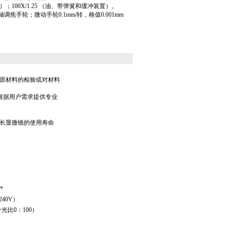
置）；100X/1.25 （油、带弹簧和缓冲装置）。
焦手轮；微动手轮0.1mm/转，格值0.001mm
原材料的检验或对材料
根据用户需求提供专业
长显微镜的使用寿命
*
~240V）
分光比
0
：
10
0
）