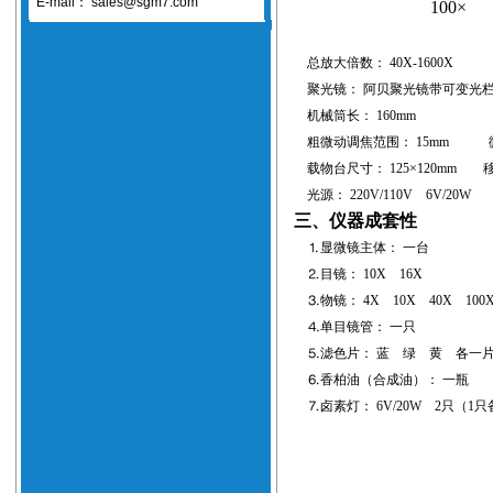
E-mail：
sales@sgm7.com
100×
总放大倍数： 40X-1600X
聚光镜： 阿贝聚光镜带可变光栏
机械筒长： 160mm
粗微动调焦范围： 15mm 微动
载物台尺寸： 125×120mm 移
光源： 220V/110V 6V/20W
三、仪器成套性
⒈显微镜主体： 一台
⒉目镜： 10X 16X
⒊物镜： 4X 10X 40X 10
⒋单目镜管： 一只
⒌滤色片： 蓝 绿 黄 各一
⒍香柏油（合成油）： 一瓶
⒎卤素灯： 6V/20W 2只（1