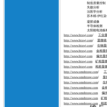
制造质量控制
失败分析
法医学分析
苏木精
-
伊红染
凝胶成像
半导体检测
太阳能电池板
http://www.htxwj.com
/
工业
http://www.htxwj.com
/
显微镜
http://www.htxwj.com
/
生物显
http://www.htxwj.com
金相显
http://www.htxwj.com
偏光显
http://www.htxwj.com
矿相显
http://www.htxwj.com
相差显
http://www.
omshtong
.com
/
工
http://www.
omshtong
.com
/
显
http://www.
omshtong
.com
/
生
http://www.
omshtong
.com
金
http://www.
omshtong
.com
偏
http://www.
omshtong
.com
矿相
http://www.
omshtong
.com
相差