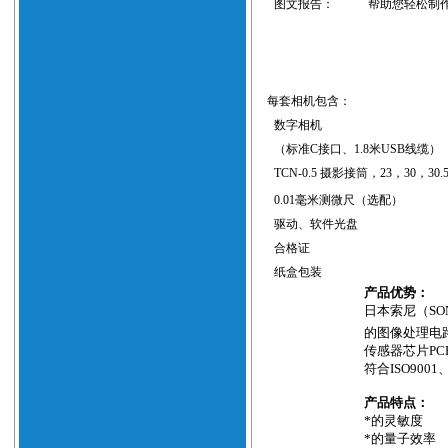
图文报告：
帮助您轻松制
每套相机包含：
数字相机
（标准
C
接口、
1.8
米
USB
线缆）
TCN-0.5
摄影接筒，
23
，
30
，
30.
0.01
毫米测微尺（选配）
驱动、软件光盘
合格证
纸盒包装
产品优势：
日本索尼（
SO
的图像处理电
传感器芯片
PC
符合
ISO9001
产品特点：
*的灵敏度
*的量子效率