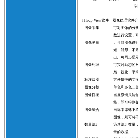
HToup-View软件
图像处理软件
图像采集：
可对图像的分
数进行设置，
图像测量：
。可对图像进
短、矩形、不
出
。可同步显
图像处理：
可实时动态的
雕、锐化、平
标注绘图：
方便快捷的文
图像分割：
单色和多色二
图像拼接：
当显微镜只能
能，即可得到
图像融合：
当标本厚薄不
图像，则可将
数量统计
迅速统计数量
量的数据。