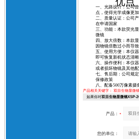
优点
一、
光路设计：公司
点，使得光学成像更加
二、
质量认证：公司
在申请国家
三、
功能：本款荧光
微镜
四、
放大倍数：本款显
因物镜倍数过小而导
五、
使用方便：本仪
即可恢复新机状态清
六、
操作便利：本仪
或者损坏物镜及其他
七、
售后期：公司规
保修政策
八、
配备
500
万像素摄
产品相关关键字：
双目生物显微镜
如果你对
双目生物显微镜XSP-
产品：
您的单位：