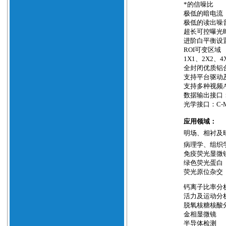
*的信噪比
极低的暗电流
极低的读出噪
超长可控曝光
进阶白平衡设
ROI
可变区域
1X1
、
2X2
、
4
全封闭优质铝
支持平台驱动
支持多种视频
数据输出接口
光学接口：
C-
应用领域：
明场、相衬及
病理学、组织
免疫荧光显微
绿色荧光蛋白
荧光原位杂交
钙离子比率分
活力及运动分
脱氧核糖核酸
金相显微镜
半导体检测