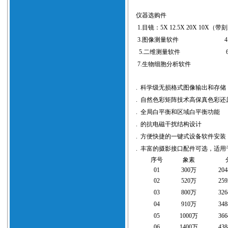
仪器选购件
1.
目镜：
5X 12.5X 20X 10X（
带刻
3.
图像测量软件
4
5.
二维测量软件
6
7.
生物细胞分析软件
.
科学级无损格式图像输出和存储
.
自然色彩矩阵技术高保真色彩还
.
全局白平衡和区域白平衡功能
.
的抗电磁干扰结构设计
.
方便快捷的一键式设备软件安装
.
丰富的摄影接口配件可选，适用
序号
象素
0
1
300
万
204
0
2
520
万
259
0
3
800
万
326
0
4
910
万
348
0
5
1000
万
366
0
6
1400
万
438