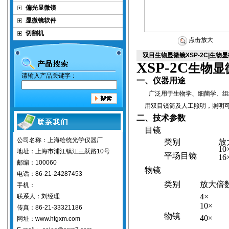
偏光显微镜
显微镜软件
切割机
点击放大
双目生物显微镜XSP-2C|生物
XSP-2C
生物显
请输入产品关键字：
一、仪器用途
广泛用于生物学、细菌学、组
用双目镜筒及人工照明，照明可
二、技术参数
目镜
公司名称：上海绘统光学仪器厂
类别
放
10
地址：上海市浦江镇江三跃路10号
平场目镜
16
邮编：100060
物镜
电话：86-21-24287453
类别
放大倍
手机：
4×
联系人：刘经理
10×
传真：86-21-33321186
物镜
40×
网址：www.htgxm.com