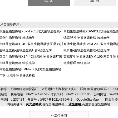
相关同类产品：
倒置生物显微镜XSP-19CE|北大生物显微镜-
高档生物显微镜XSP-8CE|双目生物显
清华生物显微镜-绘统光学
镜原理-生物显微镜价格-绘统光学
生物显微镜XSP-4C|双目生物显微镜原理-四川
高清生物显微镜BMM-200|双目生物显
生物显微镜-生物显微镜厂家-绘统光学
镜价格-生物显微镜原理-绘统光学
双目生物显微镜XSP-4C|上海生物显微镜厂家-
高精度生物显微镜BMM-100|双目生物
生物显微镜价格-绘统光学
微镜原理-绘统光学
高档生物显微镜BMM-200|研究型生物显微镜
厂家-上海生物显微镜价格
名称：上海绘统光学仪器厂 公司地址:上海市浦江镇江三跃路10号 邮政编码：100
理 联系电话：86-21-24287453传真号码：86-21-33321186 公司网址：
www.
问统计：237424
备案号：沪ICP备10214376号-2
GoogleSiteMap
网后台登
网站关键词：
荧光显微镜
,
偏光岩相显微镜
,
工业显微镜
,
高温热台偏光显微镜
,
化工仪器网