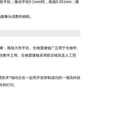
轮；微动手轮0.1mm/转，格值0.001mm；微
码摄像头或数码相机。
晰；视场大而平坦。生物显微镜广泛用于生物学、
供教学之用。生物显微镜采用双目镜筒及人工照
理技术*地结合在一起而开发研制成功的一项高科技
存和打印。
）