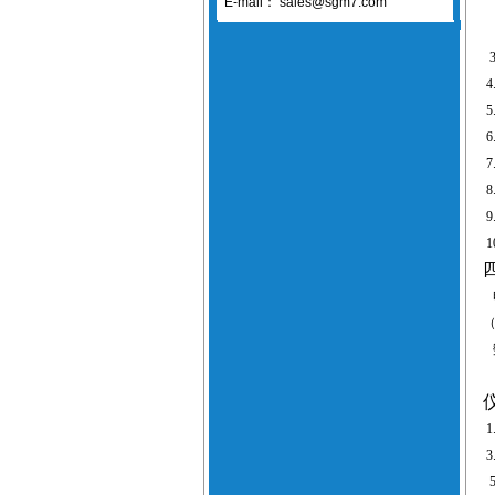
E-mail：
sales@sgm7.com
3
4
5
6
7
8
9
1
1
3
5