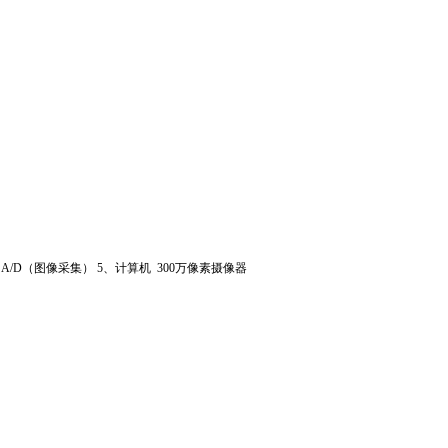
、
A/D（
图像采集
） 5
、计算机
300
万像素摄像器