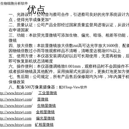
.
生物细胞分析软件
优点
一、
光路设计：公司曾与蔡司合作，引进蔡司良好的光学系统设计
点，使得光学成像更加*
二、
质量认证：公司产品全部经过国家质量监督局进项认证，从设
在申请国家
三、
功能：本款荧光显微镜可添加
生物、偏光、暗场、相差
等功能
微镜
四、
放大倍数：本款显微镜放大倍数zui高可达光学放大
1600
倍、配
因物镜倍数过小而导致观察样品不清晰，清晰度达视场
95%
以上
五、
使用方便：本仪器安装调试好以后可长期使用，无需再校验，
即可恢复新机状态清晰度
六、
操作便利：本仪器
微调格致
0.001mm
，观察样品时不会因操作
或者损坏物镜及其他配件。采用
抽屉式光源设计
，更换灯泡更加方
七、
售后期：公司规定，所有产品
售后保修期均为
3
年
，
3
年内属于
保修政策
八、
配备
500
万像素摄像器：
配HToup-View软件
ttp://www.htxwj.com
/
工业显微镜
ttp://www.htxwj.com
/
显微镜
ttp://www.htxwj.com
/
生物显微镜
ttp://www.htxwj.com
金相显微镜
ttp://www.htxwj.com
偏光显微镜
ttp://www.htxwj.com
矿相显微镜