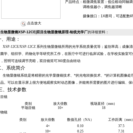
产品特点：
粗微调焦装置：低位粗动同轴调焦手
调格值越小，调焦越清晰
摄像接口：1X蔡司，可适配数
点击放大
生物显微镜XSP-12CE|双目生物显微镜原理-绘统光学厂
的详细资料：
一、用途：
XSP-12CE/XSP-12CZ
系列
生物显微镜
所用的光学系统质量优等；鉴别率高；成像清
细菌学、组织学、药物化学等研究所工作，在医疗中可进行临床试验，在学校实验室可
明，照明可连续调节亮暗，双目镜筒可
360
度自由转动
二、系统简介
生物显微镜
系统是将精密的光学显微镜技术、*的光电转换技术、*的计算机图像处
产品。可以在显示屏上很方便地观察实时动态图像，并能将所需要的图片进行编辑、保
三、技术参数
目镜
类别
放大倍数
视场直径（mm）
平场目镜
10×
18
物镜
类别
放大倍数
数值孔径（NA）
工作距离（mm
4×
0.10
37.5
10×
0.25
7.31