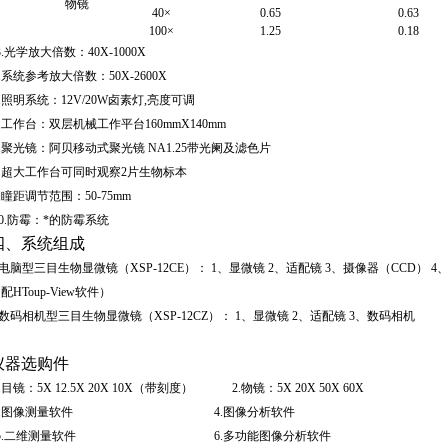
物镜
40×
0.65
0.63
100×
1.25
0.18
.
光学放大倍数：
40X-1000X
.
系统参考放大倍数：
50X-2600X
.
照明系统：
12V/20W
卤素灯
,
亮度可调
.
工作台：双层机械工作平台
160mmX140mm
.
聚光镜：阿贝移动式聚光镜
NA1.25
带光阑及滤色片
.
超大工作台可同时观察
2
片生物标本
.
瞳距调节范围：
50-75mm
0.
防霉：*的防霉系统
四、系统组成
电脑型三目生物显微镜（
XSP-12CE
）：
1
、显微镜
2
、适配镜
3
、摄像器
（CCD） 4
（配
HToup-View
软件）
数码相机型三目生物显微镜（
XSP-12CZ
）：
1
、显微镜
2
、适配镜
3
、数码相机
仪器选购件
.
目镜：
5X 12.5X 20X 10X（
带刻度
） 2.
物镜：
5X 20X 50X 60X
.
图像测量软件
4.
图像分析软件
.
二维测量软件
6.
多功能图像分析软件