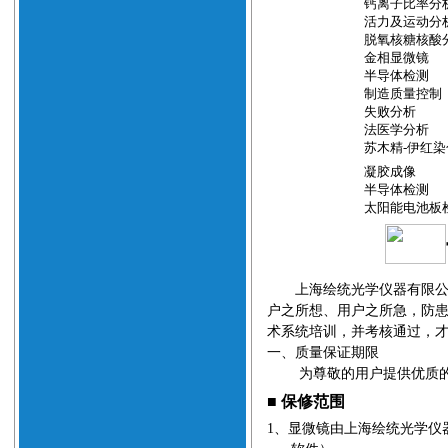
钙离子比率分
活力及运动分
脱氧核糖核酸
金相显微镜
半导体检测
制造质量控制
失败分析
法医学分析
苏木精
-
伊红染
凝胶成像
半导体检测
太阳能电池板
上海绘统光学仪器有限公
户之所想、用户之所急，防
术系统培训，并考核通过，
一、质量保证期限
为尊敬的用户提供优质
■
保修范围
1
、
显微镜由上海绘统光学仪