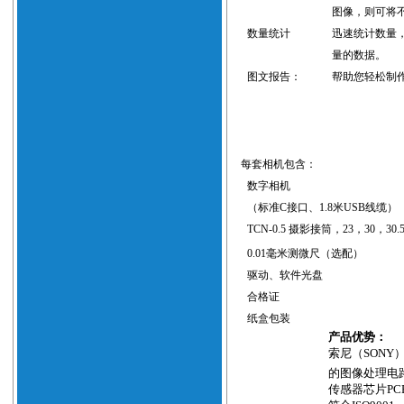
图像，则可将
数量统计
迅速统计数量
量的数据。
图文报告：
帮助您轻松制
每套相机包含：
数字相机
（标准
C
接口、
1.8
米
USB
线缆）
TCN-0.5
摄影接筒，
23
，
30
，
30.
0.01
毫米测微尺（选配）
驱动、软件光盘
合格证
纸盒包装
产品优势：
索尼（
SONY
的图像处理电
传感器芯片
PC