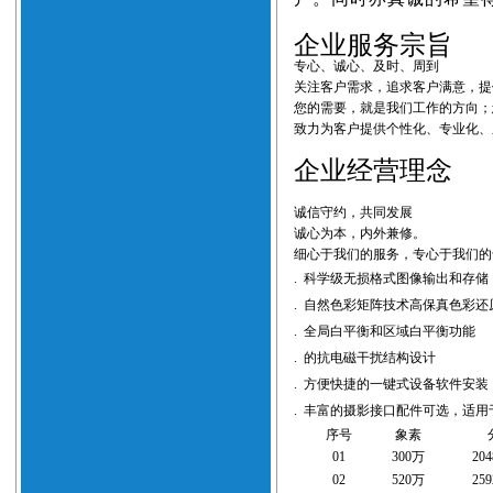
企业服务宗旨
专心、诚心、及时、周到
关注客户需求，追求客户满意，提
您的需要，就是我们工作的方向；
致力为客户提供个性化、专业化、
企业经营理念
诚信守约，共同发展
诚心为本，内外兼修。
细心于我们的服务，专心于我们的
.
科学级无损格式图像输出和存储
.
自然色彩矩阵技术高保真色彩还
.
全局白平衡和区域白平衡功能
.
的抗电磁干扰结构设计
.
方便快捷的一键式设备软件安装
.
丰富的摄影接口配件可选，适用
序号
象素
0
1
300
万
204
0
2
520
万
259