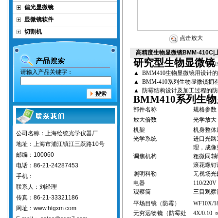
偏光显微镜
显微镜软件
切割机
点击放大
高精度生物显微镜BMM-410
研究型
生物显微镜
请输入产品关键字：
▲
BMM410
生物显微镜
用设计
▲
BMM-410
系列
生物显微镜
拥
▲
防霉结构设计及加工过程的
BMM410
系列
生物
部件名称
规格参数
放大倍数
光学放大
机架
机身整体
公司名称：上海绘统光学仪器厂
光学系统
进口光路
地址：上海市浦江镇江三跃路10号
理，
成像
邮编：100060
调焦机构
粗微同轴
滚花螺钉
电话：86-21-24287453
照明科勒
无视场光
手机：
电器
110/220V
联系人：刘经理
观察筒
三目观察
传真：86-21-33321186
平场目镜
（
防霉）
WF10X/1
网址：www.htgxm.com
无穷远
物镜（
防霉处
4X/0.10