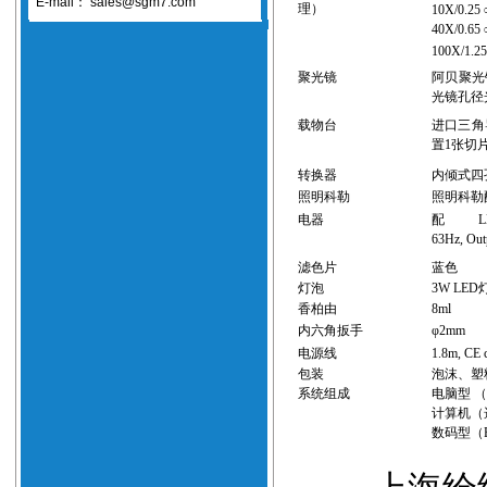
E-mail：
sales@sgm7.com
理
）
10X/0.25
40X/0.65
100X/1.2
聚光镜
阿贝聚光
光镜孔径
载物台
进口三角
置
1
张切
转换器
内倾式四
照明科勒
照明科勒
电器
配
L
63Hz, Out
滤色片
蓝色
灯泡
3W LED
香柏由
8ml
内六角扳手
φ
2mm
电源线
1.8m, CE c
包装
泡沫、塑
系统组成
电脑型
（
计算机
（
数码型（