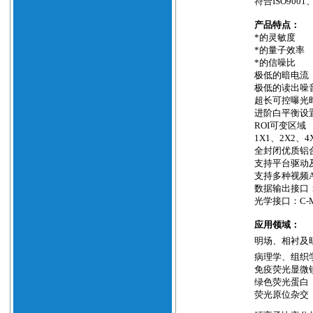
符合
ISO9001
产品特点：
*的灵敏度
*的量子效率
*的信噪比
极低的暗电流
极低的读出噪
超长可控曝光
进阶白平衡设
ROI
可变区域
1X1
、
2X2
、
4
全封闭优质铝
支持平台驱动
支持多种视频
数据输出接口
光学接口：
C-
应用领域：
明场、相衬及
病理学、组织
免疫荧光显微
绿色荧光蛋白
荧光原位杂交