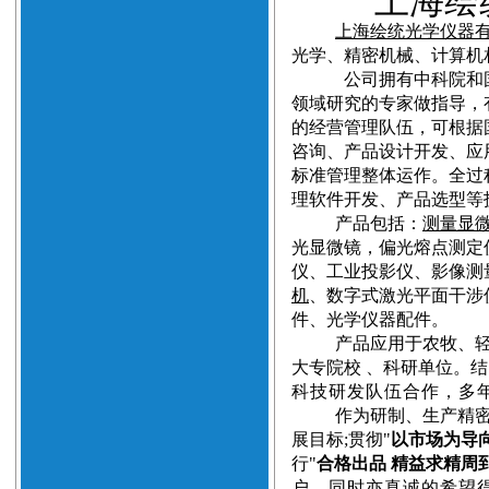
上海绘
上海绘统光学仪器
光学、精密机械、计算机
公司拥有中科院和
领域研究的专家做指导，
的经营管理队伍，可根据
咨询、产品设计开发、应
标准管理整体运作。全过
理软件开发、产品选型等
产品
包括
：
测量显
光显微镜
，
偏光熔点测定
仪、工业投影仪、影像测
机
、数字式激光平面干涉
件、光学仪器配件。
产品
应用于农牧、
大专院校 、科研单位。
结
科技研发队伍合作，多
作为研制、生产精
展目标
;
贯彻
"
以市场为导向
行
"
合格出品 精益求精周
户
。
同时亦真诚的希望