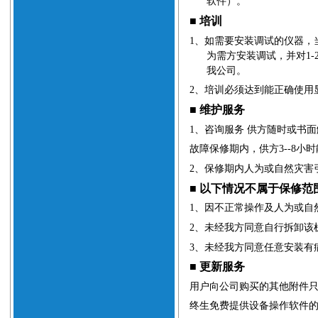
软件）。
■
培训
1
、
如需要安装调试的仪器，
为需方安装调试，并对
1-
我公司。
2
、
培训必须达到能正确使用
■
维护服务
1
、
咨询服务
供方随时或书面
故障保修期内，供方
3--8
小时
2
、
保修期内人为或自然灾害
■
以下情况不属于保修范
1
、
因不正常操作及人为或自
2
、
未经我方同意自行拆卸该
3
、
未经我方同意任意安装有
■
更新服务
用户向公司购买的其他附件
终生免费提供设备操作软件