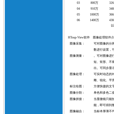
0
3
800
万
326
0
4
910
万
348
0
5
1000
万
366
0
6
1400
万
438
HToup-View软件
图像处理软件
图像采集：
可对图像的分
数进行设置，
图像测量：
。可对图像进
短、矩形、不
出
。可同步显
图像处理：
可实时动态的
雕、锐化、平
标注绘图：
方便快捷的文
图像分割：
单色和多色二
图像拼接：
当显微镜只能
能，即可得到
图像融合：
当标本厚薄不