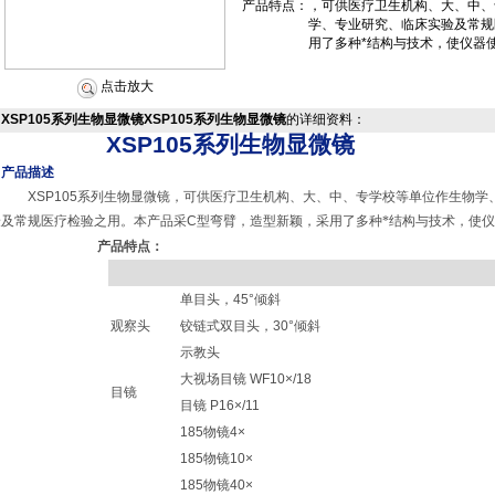
产品特点：
，可供医疗卫生机构、大、中、
学、专业研究、临床实验及常规
用了多种*结构与技术，使仪器
点击放大
XSP105系列生物显微镜XSP105系列生物显微镜
的详细资料：
XSP105
系列生物显微镜
产品描述
XSP105
系列生物显微镜，可供医疗卫生机构、大、中、专学校等单位作生物学
验及常规医疗检验之用。本产品采
C
型弯臂，造型新颖，采用了多种*结构与技术，使
产品特点：
单目头，
45°
倾斜
观察头
铰链式双目头，
30°
倾斜
示教头
大视场目镜
WF10×/18
目镜
目镜
P16×/11
185
物镜
4×
185
物镜
10×
185
物镜
40×