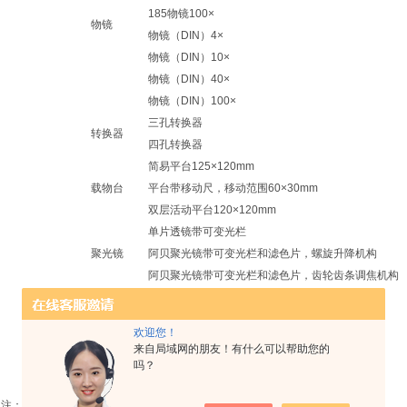
185
物镜
100×
物镜
物镜（
DIN
）
4×
物镜（
DIN
）
10×
物镜（
DIN
）
40×
物镜（
DIN
）
100×
三孔转换器
转换器
四孔转换器
简易平台
125×120mm
载物台
平台带移动尺，移动范围
60×30mm
双层活动平台
120×120mm
单片透镜带可变光栏
聚光镜
阿贝聚光镜带可变光栏和滤色片，螺旋升降机构
阿贝聚光镜带可变光栏和滤色片，齿轮齿条调焦机构
荧光灯照明
220V
或
110V/7W
照明
6V/15W
卤素灯，亮度可调
欢迎您！
平凹反光镜
来自局域网的朋友！有什么可以帮助您的
蓝色滤色片
吗？
滤色片
绿色滤色片
注：
●
标准配置，
○
选购配置