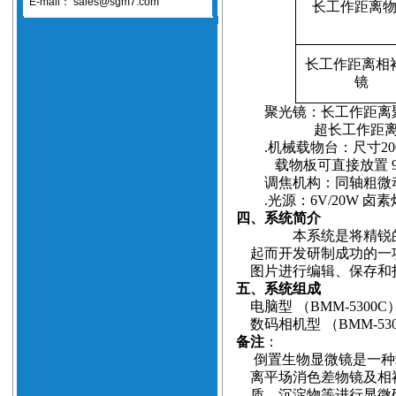
E-mail：
sales@sgm7.com
长工作距离
长工作距离相
镜
聚光镜：长工作距离
超长工作距
.
机械载物台：尺寸
2
载物板可直接放置
调焦机构：同轴粗微
.
光源：
6V/20W
卤素
四、系统简介
本系统是将精锐
起而开发研制成功的一
图片进行编辑、保存和
五、系统组成
电脑型
（BMM
-5300C
数码相机型
（BMM-53
备注
：
倒置生物显微镜是一种
离平场消色差物镜及相
质，沉淀物等进行显微