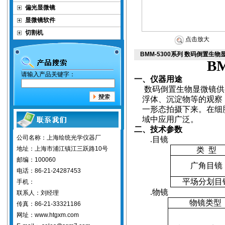
偏光显微镜
显微镜软件
切割机
点击放大
BMM-5300系列 数码倒置生物
BM
请输入产品关键字：
一、仪器用途
数码倒置生物显微镜供
浮体、沉淀物等的观察
一形态拍摄下来。在细
域中应用广泛。
二、技术参数
公司名称：上海绘统光学仪器厂
.
目镜
地址：上海市浦江镇江三跃路10号
类
型
邮编：100060
广角目镜
电话：86-21-24287453
平场分划目
手机：
.
物镜
联系人：刘经理
物镜类型
传真：86-21-33321186
网址：www.htgxm.com