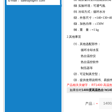
E-mail：
sales@sgm7.com
⑽
.
实验环境：可通气氛
⑾
.
冷却方式：循环水冷
⑿．外形尺寸：≈
140
×
130
×
40
⒀．加热功率：≤
150W
⒁．重
量：≈
1 kg
2.
其他事宜
⑴．其他选配部件：
循环冷却水泵
热台温控仪
热台温控软件
制箔器等
⑵．可定制真空型；
⑶．提供使用说明书、易损
产品相关关键字：
RT1400 高温
如果你对
1400度高温热台 ht14
产品：