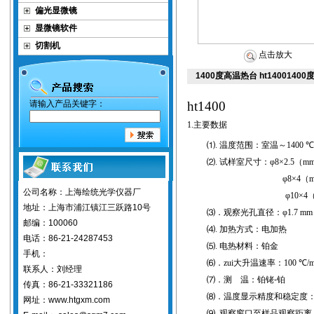
偏光显微镜
显微镜软件
切割机
点击放大
1400度高温热台 ht14001400
请输入产品关键字：
ht1400
1.
主要数据
⑴
.
温度范围：室温～
1400
℃
⑵
.
试样室尺寸：φ
8
×
2.5
（
m
φ
8
×
4
（
公司名称：上海绘统光学仪器厂
φ
10
×
4
地址：上海市浦江镇江三跃路10号
⑶．观察光孔直径：φ
1.7 mm
邮编：100060
⑷
.
加热方式：电加热
电话：86-21-24287453
⑸
.
电热材料：铂金
手机：
⑹．zui大升温速率：
100
℃
/
联系人：刘经理
⑺
．
测
温：
铂铑
-
铂
传真：86-21-33321186
⑻
．温度显示精度和稳定度
网址：www.htgxm.com
⑼
.
观察窗口至样品观察距离