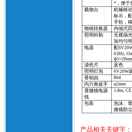
*，便于
载物台
机械移
标示，
手轮，
物镜转换器
内倾式
照明科勒
无视场
加均匀
电器
配
6V20
63Hz, Ou
ф
5
×
20m
滤色片
蓝色
照明灯泡
6V20W
8ml
香柏由
φ
2mm
内六角扳手
1.8m
, CE
显微镜电源
线
包装
泡沫、
微镜防
产品相关关键字