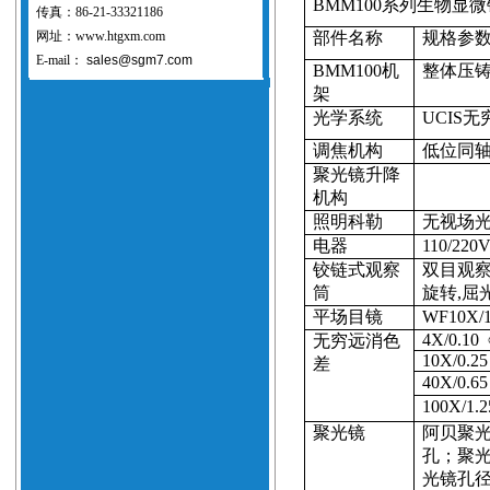
BMM100
系列生物显微
传真：86-21-33321186
网址：www.htgxm.com
部件名称
规格参
E-mail：
sales@sgm7.com
BMM100
机
整体压
架
光学系统
UCIS
无
调焦机构
低位同
聚光镜升降
机构
照明科勒
无视场
电器
110/220
铰链式观察
双目观
筒
旋转
,
屈
平场目镜
WF10X/
4X/0.10
无穷远消色
10X/0.2
差
40X/0.6
100X/1.
聚光镜
阿贝聚
孔；聚
光镜孔