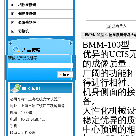
相称显微镜
偏光显微镜
显微镜软件
点击放大
切割机
BMM-100型 生物显微镜青岛大
BMM-100
型
优异的
UCIS
请输入产品关键字：
的成像质量。
广阔的功能拓展
得进行相衬、
机身侧面的接
备。
公司名称：上海绘统光学仪器厂
地址：上海市浦江镇江三跃路10号
人性化机械设
邮编：100060
稳定优异的质
电话：86-21-24287453
手机：
中心预调的相
联系人：刘经理