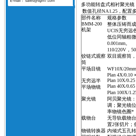
E-mail：
sales@sgm7.com
多功能转盘式相衬聚光镜
数值孔径
NA1.25
，配置
部件名称
规格参数
BMM-200
整体压铸而
机架
UCIS
无穷远
低位同轴粗
0.001mm
。
110/220V
，
50
铰链式观察
双目观察筒
筒
平场目镜
WF10X/
20m
Plan 4X/0.10
Plan 10X/0.2
无穷远半
Plan 40X/0.6
平场物镜
Plan 100X/1.
聚光镜
阿贝聚光镜
调；聚光镜
率物镜色圈*
载物台
无导轨载物
置
2
张切片；
物镜转换器
内倾式五孔