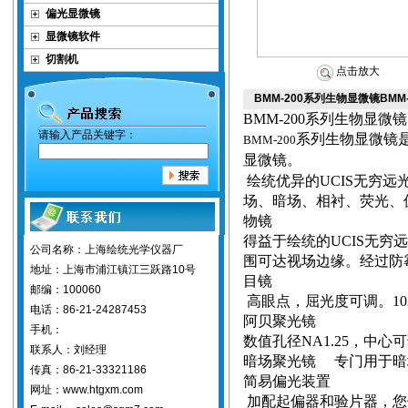
偏光显微镜
显微镜软件
切割机
点击放大
BMM-200系列生物显微镜BM
BMM-200
系列生物显微镜
请输入产品关键字：
系列生物显微镜
BMM-200
显微镜。
绘统优异的
UCIS
无穷远
场、暗场、相衬、荧光、
物镜
得益于绘统的
UCIS
无穷远
公司名称：上海绘统光学仪器厂
围可达视场边缘。经过防
地址：上海市浦江镇江三跃路10号
目镜
邮编：100060
高眼点，屈光度可调。
1
电话：86-21-24287453
阿贝聚光镜
手机：
数值孔径
NA1.25
，中心可
联系人：刘经理
暗场聚光镜
专门用于暗
传真：86-21-33321186
简易偏光装置
网址：www.htgxm.com
加配起偏器和验片器，您