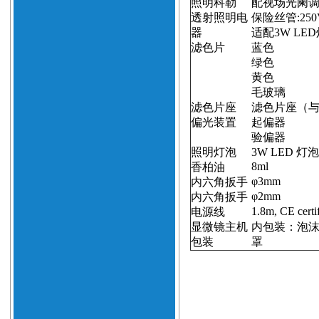
照明科勒
配视场光阑
透射照明电
保险丝管
:250
器
适配
3W LED
滤色片
蓝色
绿色
黄色
毛玻璃
滤色片座
滤色片座（
偏光装置
起偏器
验偏器
照明灯泡
3W LED
灯泡
8ml
香柏油
φ
3mm
内六角扳手
φ
2mm
内六角扳手
1.8m
, CE certi
电源线
显微镜主机
内包装：泡
包装
罩