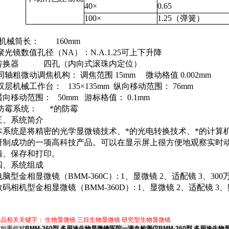
40
×
0.65
100
×
1.25
（弹簧）
机械筒长：
160mm
聚光镜数值孔径（
NA
）：
N.A.1.25
可上下升降
转换器
四孔
（
内向式滚珠内定位
）
同轴粗微动调焦机构：
调焦范围
15mm
微动格值
0.002mm
双层机械工作台：
135
×
135mm
纵向移动范围：
76mm
横向移动范围：
50mm
游标格值：
0.1mm
防霉系统：
*的防霉
三、系统简介
本系统是将精密的光学显微镜技术、*的光电转换技术、*的计算
研制成功的一项高科技产品。可以在显示屏上很方便地观察实时
辑、保存和打印。
四、系统组成
电脑型金相显微镜
（BMM
-360C
）: 1
、显微镜
2
、适配镜
3
、
300
数码相机型金相显微镜
（BMM-360D）: 1
、显微镜
2
、适配镜
3
、
产品相关关键字：
生物显微镜
三目生物显微镜
研究型生物显微镜
如果你对
BMM-360型 多用途生物显微镜医院一滴血检测仪BMM-360型 多用途生物