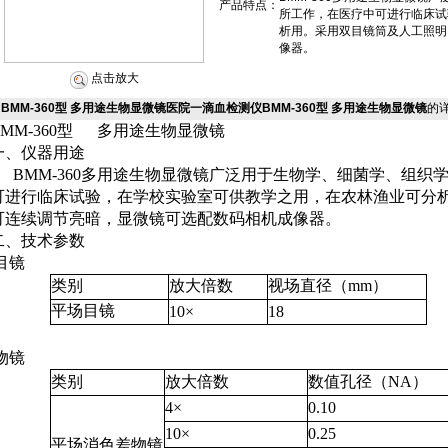
产品特点：
所工作，在医疗中可进行临床试
析用。采用双目镜筒及人工照明
像器。
点击放大
BMM-360型 多用途生物显微镜医院一滴血检测仪BMM-360型 多用途生物显微镜
的
MM-360
型
多用途生物显微镜
一、仪器用途
BMM-360
多用途生物显微镜广泛用于生物学、细菌学、组织
可进行临床试验，在学校实验室可供教学之用，在农林渔业可分
可连续调节亮暗，显微镜可选配数码相机成像器。
二、技术参数
目镜
类别
放大倍数
视场直径（
mm
）
平场目镜
10
×
18
物镜
类别
放大倍数
数值孔径（
NA
）
4
×
0.10
10
×
0.25
平场消色差物镜