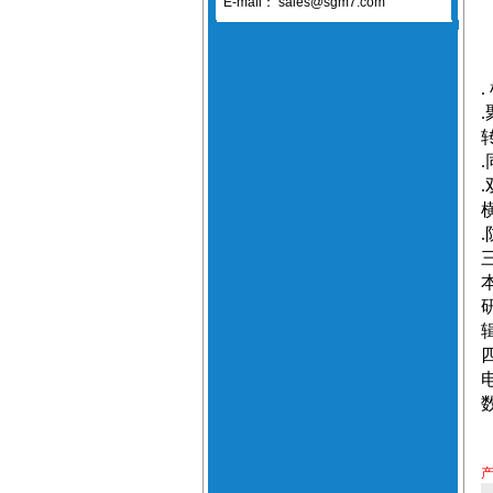
E-mail：
sales@sgm7.com
.
.
.
.
.