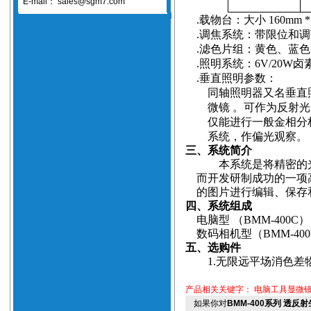
E-mail：
sales@sgm7.com
.
载物台：大小
160mm
.
调焦系统：带限位和调
.
滤色片组：黄色、蓝色
.
照明系统：
6V/20W
卤
.
垂直照明参数：
同轴照明器又名垂直
微镜
。可作为反射光
仅能进行一般金相分
系统，作偏光观察。
三、系统简介
本系统
是将精密的
而开发研制成功的一项
的图片进行编辑、保存
四、系统组成
电脑型
（BMM
-400C
）
数码相机型
（BMM-40
五、选购件
1.
无限远平场消色差
产品相关关键字：
电脑工具显微
如果你对
BMM-400系列 透