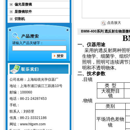
偏光显微镜
显微镜软件
切割机
点击放大
BMM-400系列 透反射生物
B
请输入产品关键字：
一、仪器用途
采用的透反射两种照
生物学、细菌学、组织
照明，照明可连续调节
明和不透明物体。
二、技术参数
.
目镜
公司名称：上海绘统光学仪器厂
类
型
地址：上海市浦江镇江三跃路10号
大视野目
邮编：100060
镜
电话：86-21-24287453
.
物镜
手机：
类别
联系人：刘经理
传真：86-21-33321186
平场消色差物
网址：www.htgxm.com
镜