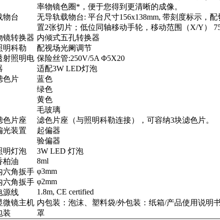
率物镜色圈*，便于您得到更清晰的成像。
载物台
无导轨载物台
:
平台尺寸
156x
138mm
,
带刻度标示，配
置
2
张切片；低位同轴移动手轮，移动范围（
X/Y
）
7
物镜转换器
内倾式五孔转换器
照明科勒
配视场光阑调节
透射照明电
保险丝管
:250V/
5A
Φ
5X20
器
适配
3W LED
灯泡
滤色片
蓝色
绿色
黄色
毛玻璃
滤色片座
滤色片座（与照明科勒连接），可容纳
3
块滤色片。
偏光装置
起偏器
验偏器
照明灯泡
3W LED
灯泡
8ml
香柏油
φ
3mm
内六角扳手
φ
2mm
内六角扳手
1.8m
, CE certified
电源线
显微镜主机
内包装：泡沫、塑料袋
/
外包装：纸箱
/
产品使用说明
包装
罩