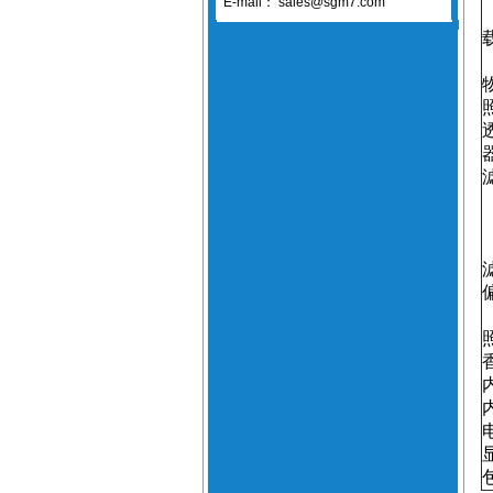
E-mail：
sales@sgm7.com