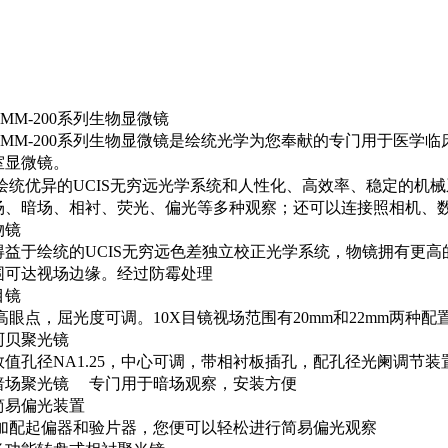
MM-200
系列生物显微镜
MM-200
系列生物显微镜是绘统光学为您奉献的专门用于医学临
室显微镜。
绘统优异的
UCIS
无穷远光学系统和人性化、高效率、稳定的机械
场、暗场、相衬、荧光、偏光等多种观察；还可以连接照相机、
物镜
得益于绘统的
UCIS
无穷远色差独立校正光学系统，物镜拥有更高
围可达视场边缘。经过防霉处理
目镜
高眼点，屈光度可调。
10X
目镜视场范围有
20mm
和
22mm
两种配
阿贝聚光镜
数值孔径
NA1.25
，中心可调，带相衬板插孔，配孔径光阑调节装
暗场聚光镜
专门用于暗场观察，安装方便
简易偏光装置
加配起偏器和验片器，您便可以轻松进行简易偏光观察