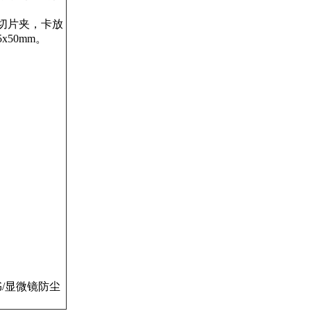
切片夹，卡放
5x
50mm
。
书
/
显微镜防尘