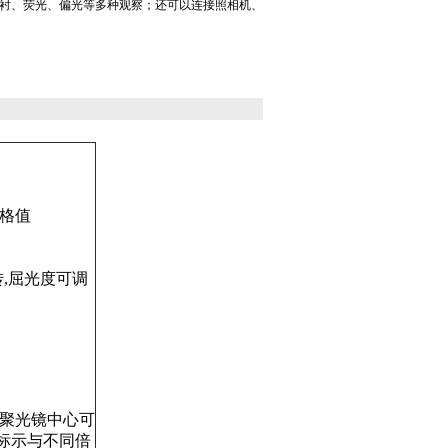
衬、荧光、偏光等多种观察；还可以连接照相机、
格值
转
,
屈光度可调
聚光镜中心可
标示与不同倍