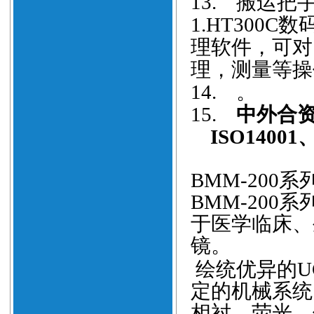
13.
搬运把
1.
HT
300C
数
理软件，可对
理，测量等操
14.
。
15.
中外合
ISO14001
BMM-200
系
BMM-200
系
于医学临床、
镜。
绘统优异的
U
定的机械系统
相衬、荧光、