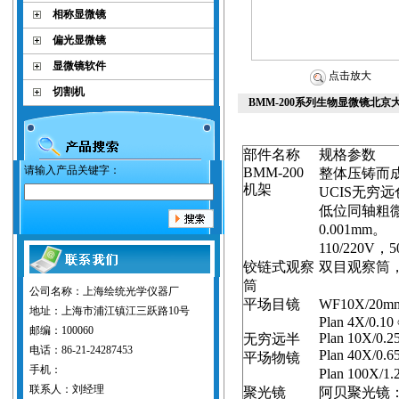
相称显微镜
偏光显微镜
显微镜软件
点击放大
切割机
BMM-200系列生物显微镜北京
部件名称
规格参数
请输入产品关键字：
BMM-200
整体压铸而
机架
UCIS
无穷远
低位同轴粗
0.001mm
。
110/220V
，
5
铰链式观察
双目观察筒
筒
公司名称：上海绘统光学仪器厂
平场目镜
WF10X/
20m
地址：上海市浦江镇江三跃路10号
Plan 4X/0.10
邮编：100060
Plan 10X/0.2
无穷远半
电话：86-21-24287453
Plan 40X/0.6
平场物镜
手机：
Plan 100X/1.
联系人：刘经理
聚光镜
阿贝聚光镜