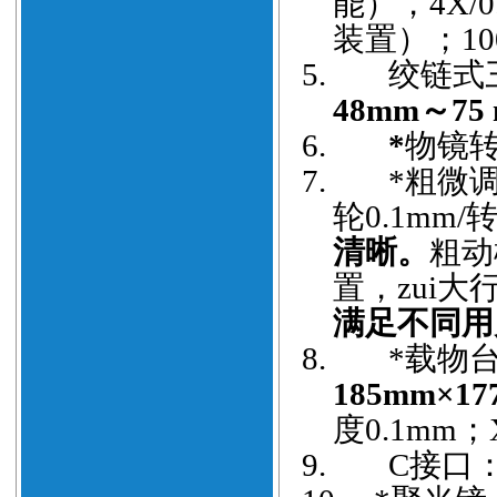
能），
4X/0
装置）；
10
5.
绞链式
48mm
～
75
6.
*
物镜
7.
*
粗微
轮
0.1mm
/
清晰。
粗动
置，zui大
满足不同用
8.
*
载物
185mm
×
17
度
0.1mm
；
9.
C
接口