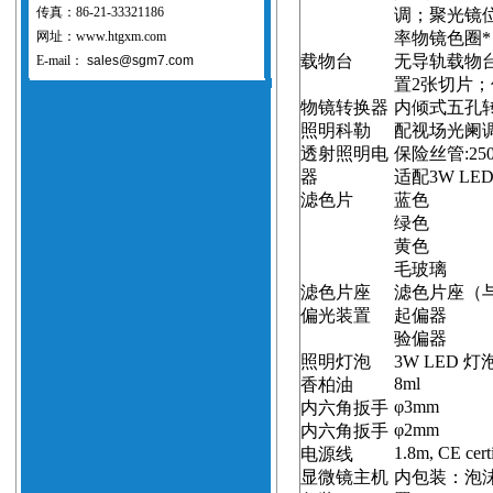
传真：86-21-33321186
调；聚光镜
网址：www.htgxm.com
率物镜色圈
载物台
无导轨载物
E-mail：
sales@sgm7.com
置
2
张切片；
物镜转换器
内倾式五孔
照明科勒
配视场光阑
透射照明电
保险丝管
:25
器
适配
3W LE
滤色片
蓝色
绿色
黄色
毛玻璃
滤色片座
滤色片座（
偏光装置
起偏器
验偏器
照明灯泡
3W LED
灯
8ml
香柏油
φ
3mm
内六角扳手
φ
2mm
内六角扳手
1.8m
, CE cert
电源线
显微镜主机
内包装：泡