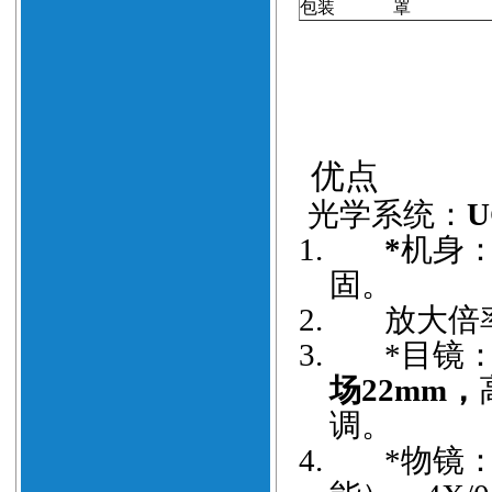
包装
罩
优点
光学系统：
U
1.
*
机身
固。
2.
放大倍
3.
*
目镜
场
22mm
，
调。
4.
*
物镜