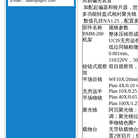
简易偏光装置
E-mail：
sales@sgm7.com
加配起偏器和验片器，您
多功能转盘式相衬聚光镜
数值孔径
NA1.25
，配置
部件名称
规格参数
BMM-200
整体压铸而
机架
UCIS
无穷远
低位同轴粗
0.001mm
。
110/220V
，
50
铰链式观察
双目观察筒
筒
平场目镜
WF10X/
20m
Plan 4X/0.10
Plan 10X/0.2
无穷远半
Plan 40X/0.6
平场物镜
Plan 100X/1.
聚光镜
阿贝聚光镜
调；聚光镜
率物镜色圈*
载物台
无导轨载物
置
2
张切片；