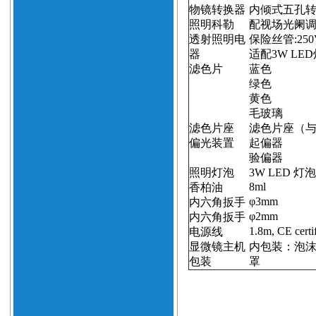
物镜转换器
内倾式五孔
照明科勒
配视场光阑
透射照明电
保险丝管
:250
器
适配
3W LED
滤色片
蓝色
绿色
黄色
毛玻璃
滤色片座
滤色片座（
偏光装置
起偏器
验偏器
照明灯泡
3W LED
灯泡
8ml
香柏油
φ
3mm
内六角扳手
φ
2mm
内六角扳手
1.8m
, CE certi
电源线
显微镜主机
内包装：泡
包装
罩