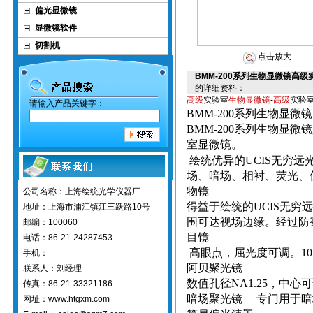
偏光显微镜
显微镜软件
切割机
点击放大
BMM-200系列生物显微镜高
的详细资料：
高级
实验室
生物显微镜
-
高级
实验
请输入产品关键字：
BMM-200
系列生物显微镜
BMM-200
系列生物显微镜
室显微镜。
绘统优异的
UCIS
无穷远
场、暗场、相衬、荧光、
物镜
公司名称：上海绘统光学仪器厂
得益于绘统的
UCIS
无穷远
地址：上海市浦江镇江三跃路10号
围可达视场边缘。经过防
邮编：100060
目镜
电话：86-21-24287453
高眼点，屈光度可调。
1
手机：
阿贝聚光镜
联系人：刘经理
数值孔径
NA1.25
，中心可
传真：86-21-33321186
暗场聚光镜
专门用于暗
网址：www.htgxm.com