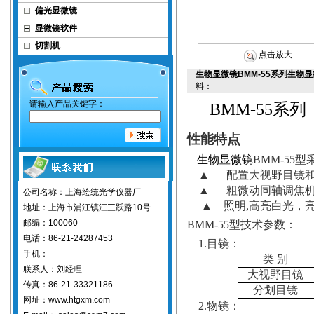
偏光显微镜
显微镜软件
切割机
点击放大
生物显微镜BMM-55系列生物
料：
请输入产品关键字：
BMM-55
系列
性能特点
生物显微镜
BMM-55
型
▲
配置大视野目镜
▲
粗微动同轴调焦
公司名称：上海绘统光学仪器厂
▲
照明
,
高亮白光，
地址：上海市浦江镇江三跃路10号
邮编：100060
BMM-55
型技术参数：
电话：86-21-24287453
1.
目镜：
手机：
类 别
联系人：刘经理
大视野目镜
传真：86-21-33321186
分划目镜
网址：www.htgxm.com
2.
物镜：