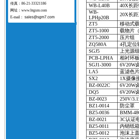
传真：86-21-33321186
WB-L40B
40X
长距
网址：www.htgxm.com
WB-
20X
长距
E-mail：
sales@sgm7.com
LPHp20B
ZT5
移动式
ZT5-1000
载物片（
ZT5-2000
压片组
ZQ
580A
4
孔定位
SGJ5
上光源
PCB-LPHA
相衬环
SGJ1-3000
6V20W
LA5
蓝滤色片
SX2
1X
摄像
BZ
-0022C
6V20W
DQ5
6V20W
BZ-0023
250V/
3.
BZ1-0014
防尘罩
BZ5-0036
BMM-48
BZ-0021
3C
认证
BZ5-0011
内销纸
BZ5-0012
泡沫上