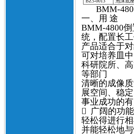
BZ5-0013
泡沫底
BMM-480
一、用
途
BMM-4800
倒
统，配置长工
产品适合于对
可对培养皿中
科研院所、高
等部门
清晰的成像质
展空间、稳定
事业成功的有

广阔的功能
轻松得进行相
并能轻松地与