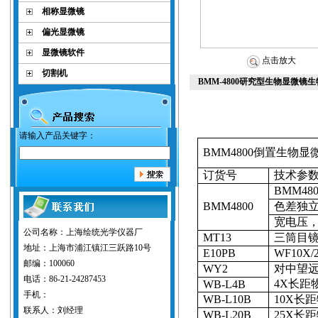
相称显微镜
偏光显微镜
显微镜软件
点击放大
切割机
BMM-4800研究型生物显微镜
请输入产品关键字：
BMM4800
倒置生物显
订货号
技术参
BMM480
BMM4800
色差独
宽电压
公司名称：上海绘统光学仪器厂
MT13
三筒目
地址：上海市浦江镇江三跃路10号
E10PB
WF10X/
邮编：100060
WY2
对中望
电话：86-21-24287453
4X
长距
WB-L4B
手机：
WB-L10B
10X
长距
联系人：刘经理
WB-L20B
25X
长距