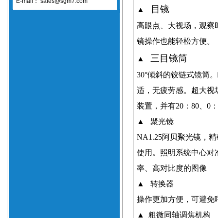
E-mail：
sales@sgm7.com
目镜
▲
高眼点、大视场，观察
镜操作也能轻松方便。
三目镜筒
▲
30
°倾斜的铰链式镜筒
适，无疲劳感。超大视
装置，并有
20
：
80
、
0
▲
聚光镜
NA1.25
阿贝聚光镜，精
使用。照明系统中心对
率、高对比度的图像
▲
转换器
操作更加方便，可避免
▲
粗微同轴调焦机构