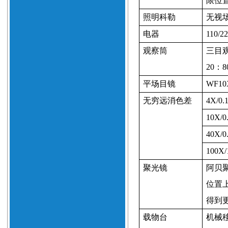
限位
照明科勒
无视
电器
110/2
观察筒
三目
20
：
8
平场目镜
WF10
无穷远消色差
4X/0.
10X/0
40X/0
100X/
聚光镜
阿贝
位置
得到
载物台
机械