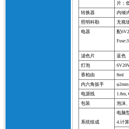
片；
转换器
内倾
照明科勒
无视
电器
配
6V
Fuse:
3
滤色片
蓝色
灯泡
6V20
香柏由
8ml
内六角扳手
φ
2mm
电源线
1.8m
,
包装
泡沫
电脑
系统组成
4.
计