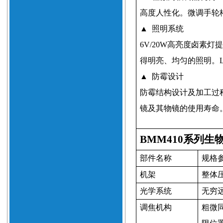
高度人性化。微调手轮
▲
照明系统
6V/20W
高亮度卤素灯
得明亮、均匀的照明。
▲
防霉设计
防霉结构设计及加工过
镜及其物镜的使用寿命
BMM410
系列
生
部件名称
规格
机架
整体
光学系统
无穷
调焦机构
粗微