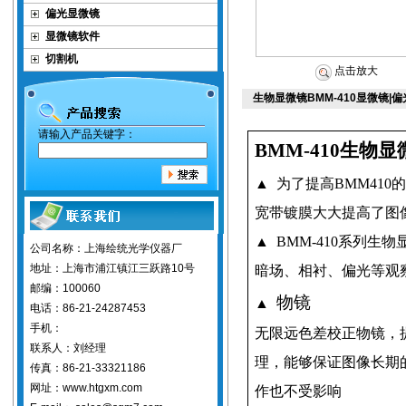
偏光显微镜
显微镜软件
切割机
点击放大
生物显微镜BMM-410显微镜|
请输入产品关键字：
BMM-410
生物显
▲
为了提高
BMM410
宽带镀膜大大提高了图
▲
BMM-410
系列
生物
公司名称：上海绘统光学仪器厂
地址：上海市浦江镇江三跃路10号
暗场、相衬、偏光等观
邮编：100060
物镜
▲
电话：86-21-24287453
手机：
无限远色差校正物镜，
联系人：刘经理
理，能够保证图像长期
传真：86-21-33321186
网址：www.htgxm.com
作也不受影响