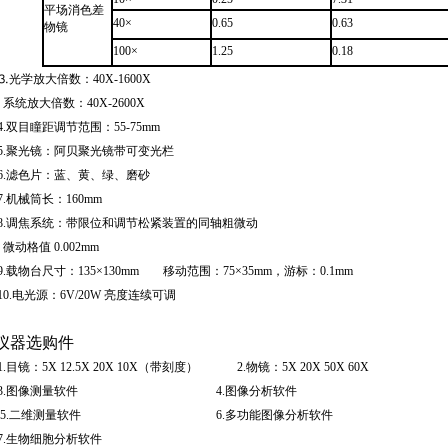
平场消色差
40
×
0.65
0.63
物镜
100
×
1.25
0.18
⒊光学放大倍数：
40X-1600X
系统放大倍数：
40X-2600X
4.
双目瞳距调节范围：
55
-75mm
5.
聚光镜：阿贝聚光镜带可变光栏
6.
滤色片：蓝、黄、绿、磨砂
7.
机械筒长：
160mm
8.
调焦系统：带限位和调节松紧装置的同轴粗微动
微动格值
0.002mm
9.
载物台尺寸：
135
×
130mm
移动范围：
75
×
35mm
，游标：
0.1mm
10.
电光源：
6V/20W
亮度连续可调
仪器选购件
1.
目镜：
5X 12.5X 20X 10X（
带刻度
）
2.
物镜：
5X 20X 50X 60X
3.
图像测量软件
4.
图像分析软件
5.
二维测量软件
6.
多功能图像分析软件
7.
生物细胞分析软件