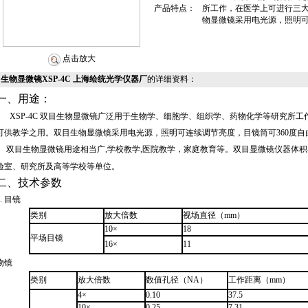
产品特点：
所工作，在医学上可进行三
物显微镜采用电光源，照明可
点击放大
生物显微镜XSP-4C 上海绘统光学仪器厂
的详细资料：
一、用途：
XSP
-4C
双目
生物显微镜
广泛用于生物学、细胞学、组织学、药物化学等研究所工
可供教学之用。双目生物显微镜采用电光源，照明可连续调节亮度，目镜筒可
360
度自
双目
生物显微镜
用途相当广
,
学校教学
,
医院教学，家庭教育等。双目显微镜仪器体积
验室、研究所及高等学校等单位。
二、技术参数
.
目镜
类别
放大倍数
视场直径（
mm
）
10
×
18
平场目镜
16
×
11
物镜
类别
放大倍数
数值孔径（
NA
）
工作距离（
mm
）
4
×
0.10
37.5
10
×
0.25
7.31