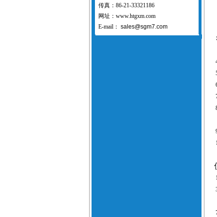
传真：86-21-33321186
网址：www.htgxm.com
E-mail：
sales@sgm7.com