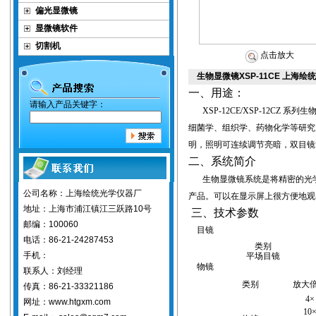
偏光显微镜
显微镜软件
切割机
点击放大
生物显微镜XSP-11CE 上海
一、用途：
请输入产品关键字：
XSP-12CE/XSP-12CZ
系列
生
细菌学、组织学、药物化学等研究
明，照明可连续调节亮暗，双目镜
二、系统简介
生物显微镜
系统是将精密的光
公司名称：上海绘统光学仪器厂
产品。可以在显示屏上很方便地观
地址：上海市浦江镇江三跃路10号
三、技术参数
邮编：100060
目镜
电话：86-21-24287453
类别
手机：
平场目镜
物镜
联系人：刘经理
类别
放大
传真：86-21-33321186
4
网址：www.htgxm.com
10