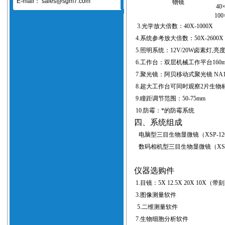
E-mail：
sales@sgm7.com
物镜
40
100
3.
光学放大倍数：
40X-1000X
4.
系统参考放大倍数：
50X-2600X
5.
照明系统：
12V/20W
卤素灯
,
亮
6.
工作台：双层机械工作平台
160
7.
聚光镜：阿贝移动式聚光镜
NA1
8.
超大工作台可同时观察
2
片生物
9.
瞳距调节范围：
50-75mm
10.
防霉：*的防霉系统
四、系统组成
电脑型三目生物显微镜（
XSP-1
数码相机型三目生物显微镜（
XS
仪器选购件
1.
目镜：
5X 12.5X 20X 10X（
带刻
3.
图像测量软件
4
5.
二维测量软件
6
7.
生物细胞分析软件