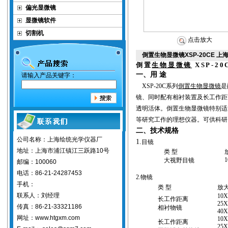
偏光显微镜
显微镜软件
切割机
点击放大
倒置生物显微镜XSP-20CE 
倒置
生物显微镜
XSP-20
一、用 途
请输入产品关键字：
XSP-20C
系列
倒置生物显微镜
是
镜、同时配有相衬装置及长工作距
透明活体。倒置生物显微镜特别适
等研究工作的理想仪器。可供科研
二、技术规格
公司名称：上海绘统光学仪器厂
1.
目镜
地址：上海市浦江镇江三跃路10号
类 型
大视野目镜
邮编：100060
电话：86-21-24287453
2.
物镜
手机：
类 型
放
联系人：刘经理
10
长工作距离
25
传真：86-21-33321186
相衬物镜
40
网址：www.htgxm.com
10
长工作距离
25