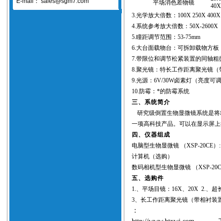
E-mail：
sales@sgm7.com
平场消色差物镜
40
3.
光学放大倍数：
100X 250X 400X
4.
系统参考放大倍数：
50X-2600X
5.
瞳距调节范围：
53-75mm
6.
大台面载物台：可拆卸载物方板
7.
带限位和调节松紧装置的同轴粗
8.
聚光镜：特长工作距离聚光镜（
9.
光源：
6V/30W
卤素灯
（
亮度可
10.
防霉：*的防霉系统
三、系统简介
研究级倒置生物显微镜系统是将
一项高科技产品。可以在显示屏上
四、仪器组成
电脑型生物显微镜
（XSP-20CE）:
计算机（选购）
数码相机型生物显微镜
（XSP-20C
五、选购件
1.
、平场目镜：
16X
、
20X 2.
、超
3
、长工作距离聚光镜（带相衬装
：