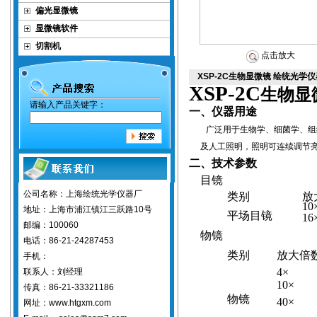
偏光显微镜
显微镜软件
切割机
点击放大
XSP-2C生物显微镜 绘统光学
XSP-2C
生物显
请输入产品关键字：
一、仪器用途
广泛用于生物学、细菌学、组
及人工照明，照明可连续调节亮
二、技术参数
目镜
公司名称：上海绘统光学仪器厂
类别
放
10
地址：上海市浦江镇江三跃路10号
平场目镜
16
邮编：100060
物镜
电话：86-21-24287453
类别
放大倍
手机：
4×
联系人：刘经理
10×
传真：86-21-33321186
物镜
40×
网址：www.htgxm.com