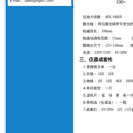
E-mail：
sales@sgm7.com
100×
总放大倍数： 40X-1600X
聚光镜： 阿贝聚光镜带可变光栏
机械筒长： 160mm
粗微动调焦范围： 15mm 微动
载物台尺寸： 125×120mm 移
光源： 220V/110V 6V/20W
三、仪器成套性
⒈显微镜主体： 一台
⒉目镜： 10X 16X
⒊物镜： 4X 10X 40X 10
⒋单目镜管： 一只
⒌滤色片： 蓝 绿 黄 各一
⒍香柏油（合成油）： 一瓶
⒎卤素灯： 6V/20W 2只（1