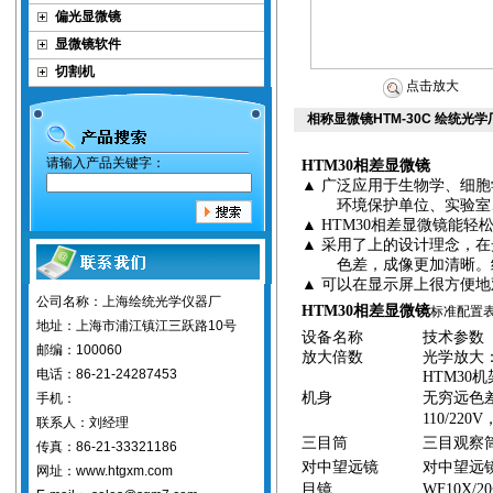
偏光显微镜
显微镜软件
切割机
点击放大
相称显微镜HTM-30C 绘统光学
请输入产品关键字：
HTM30
相差显微镜
▲
广泛应用于生物学、细胞
环境保护单位、实验室
▲
HTM30
相差
显微镜能轻
▲
采用了上的设计理念，在
色差，成像更加清晰。
▲
可以在显示屏上很方便地
公司名称：上海绘统光学仪器厂
HTM30
相差显微镜
标准配置
地址：上海市浦江镇江三跃路10号
设备名称
技术参数
邮编：100060
放大倍数
光学放大
电话：86-21-24287453
HTM30
机
机身
无穷远色
手机：
110/220V
联系人：刘经理
三目筒
三目观察
传真：86-21-33321186
对中望远镜
对中望远
网址：www.htgxm.com
目镜
WF10X/20