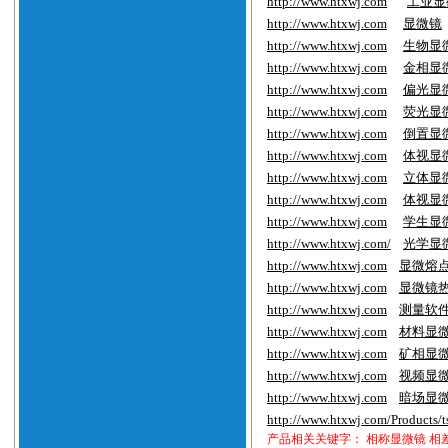
http://www.htxwj.com
工业显
http://www.htxwj.com
显微镜
http://www.htxwj.com
生物显
http://www.htxwj.com
金相显
http://www.htxwj.com
偏光显
http://www.htxwj.com
荧光显
http://www.htxwj.com
倒置显
http://www.htxwj.com
体视显
http://www.htxwj.com
立体显
http://www.htxwj.com
体视显
http://www.htxwj.com
学生显
http://www.htxwj.com/
光学显
http://www.htxwj.com
显微熔
http://www.htxwj.com
显微镜
http://www.htxwj.com
测量软
http://www.htxwj.com
材料显
http://www.htxwj.com
矿相显
http://www.htxwj.com
视频显
http://www.htxwj.com
暗场显
http://www.htxwj.com/Products/
产品相关关键字：
相称显微镜
相