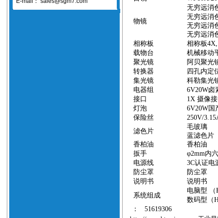
E-mail：
sales@sgm7.com
无穷远消
无穷远消
物镜
无穷远消
无穷远消
相称板
相称板
4X
载物台
机械移动
聚光镜
阿贝聚光
转换器
四孔内定
集光镜
科勒集光
电器组
6V20W
卤
接口
1X
摄像接
灯泡
6V20W
国
保险丝
250V/3.1
毛玻璃
滤色片
蓝滤色片
香柏油
香柏油
扳手
φ
2mm
内
电源线
3C
认证电
防尘罩
防尘罩
说明书
说明书
电脑型
（
系统组成
数码型（
：
51619306