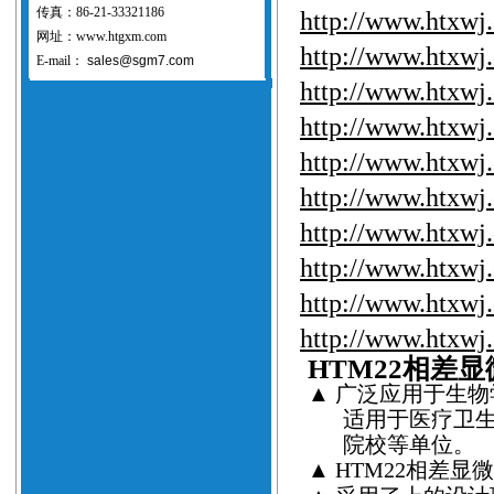
传真：86-21-33321186
http://www.htxwj
网址：www.htgxm.com
http://www.htxwj
E-mail：
sales@sgm7.com
http://www.htxwj
http://www.htxwj
http://www.htxwj
http://www.htxwj
http://www.htxwj
http://www.htxwj
http://www.htxwj
http://www.htxwj
HTM22
相差显
▲
广泛应用于生物
适用于医疗卫
院校等单位。
▲
HTM22
相差显