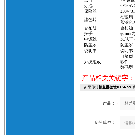
灯泡
6V20W
保险丝
250V/3
毛玻璃
滤色片
蓝滤色
香柏油
香柏油
扳手
φ
2mm
电源线
3C
认证
防尘罩
防尘罩
说明书
说明书
电脑型
系统组成
软件
数码型
产品相关关键字
如果你对
相差显微镜HTM-22C
产品：
您的单位：