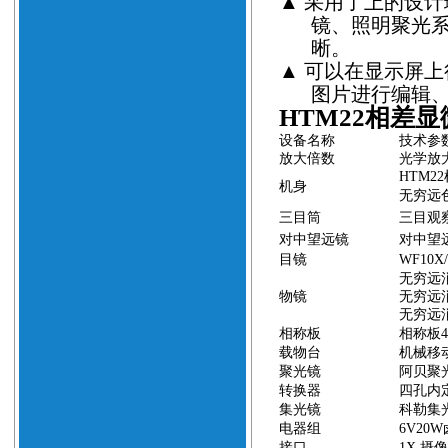
▲
采用了上的设计
镜、照明聚光
晰。
▲
可以在显示屏上
图片进行编辑
HTM22
相差显
设备名称
技术参
放大倍数
光学放
HTM22
机身
无穷远
三目筒
三目观
对中望远镜
对中望
目镜
WF10X/
无穷远
物镜
无穷远
无穷远
相称板
相称板
载物台
机械移
聚光镜
阿贝聚
转换器
四孔内
集光镜
科勒集
电器组
6V20W
接口
1X
摄