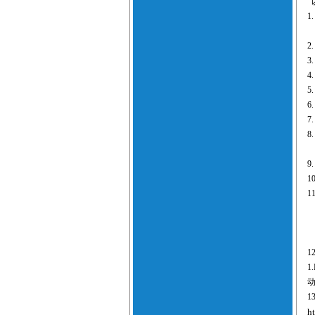
1
2
3
4
5
6
7
8
9
1
1
1
1.
1
h