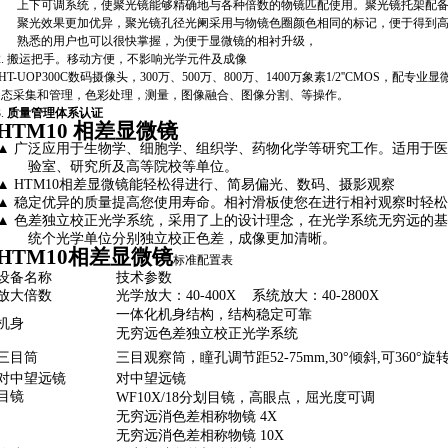
上下可调系统，使聚光镜能够精确地与各种倍数的物镜匹配使用。聚光镜托架配
聚光效果更加优异，聚光镜孔径光阑采用与物镜色圈颜色相同的标记，便于得到
熟悉的用户也可以很快掌握，为便于显微镜的相衬升级，
2.
搬运把手。
移动方便，不影响光学元件及成像
HT-
UOP300C数码摄像头，
300万、500万、800万、1400万象素
1/2''CMOS，配专业
动态采集和管理，
色彩处理，测量
，图像融合、图像分割、
等操作。
3.
质量管理体系认证
HTM10
相差显微镜
▲
广泛应用于生物学、细胞学、组织学、药物化学等研究工作。适用于
验室、研究所及高等院校等单位。
▲
HTM10
相差
显微镜能轻松得进行、简易偏光、数码、摄影观察
▲
稳定优异的质量提高您
使用寿命
。相衬滑板使您在进行相衬观察时轻
▲
色差独立校正光学系统，采用了上的设计理念，在光学系统无穷远的
统个光学单位分别独立校正色差，成像更加清晰。
HTM10
相差显微镜
标准配置表
设备名称
技术参数
放大倍数
光学放大：
40-
4
00X
系统放大：
40-2800X
一体化机身结构，结构稳定可靠
机身
无穷远色差独立校正光学系统
三目筒
三目观察筒，瞳孔调节距
52-75mm,30°
倾斜
,
可
360°
旋
对中望远镜
对中望远镜
目镜
WF10X/18
分划目镜，高眼点，屈光度可调
无穷远消色差相称物镜
4X
无穷远消色差相称物镜
10X