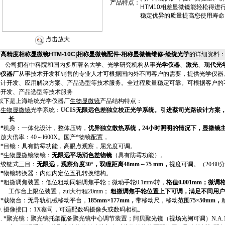
产品特点：
HTM10相差显微镜能轻松得
稳定优异的质量提高您使用寿命
点击放大
高精度相称显微镜HTM-10C|相称显微镜配件-相称显微镜维修-绘统光学
的详细资料
公司拥有中科院和国内多所著名大学、光学研究机构从事
光学仪器
、
激光
、
现代光
学仪器厂
从事技术开发和销售的专业人才可根据国内外不同客户的需要，提供光学仪器
设计开发、应用解决方案、产品选型等技术服务
。全过程质
量
稳定可靠。可根据客户的
件开发、产品选型等技术服务
以下是上海绘统光学仪器厂
生物显微镜
产品结构特点：
.
生物显微镜
光学系统：
UCIS无限远色差独立校正光学系统。引进蔡司光路设计方案
长
.
*
机身：一体化设计，整体压铸，
优异独立散热系统，24小时照明的情况下，显微镜
.
放大倍率：40～l
6
00X。
国产*物镜配置，
.
*目镜：具有防霉功能，高眼点观察，屈光度可调。
.
*
生物显微镜
物镜：
无限远平场消色差物镜
（具有防霉功能）。
.
绞链式三目：
无限远，观察角度30°，双瞳距离48mm～75 mm，
视度可调。
（20:
.
*
物镜转换器：内倾内定位五孔转换结构。
.
*粗微调焦装置：低位粗动同轴调焦手轮；微动手轮0.1mm/转，
格值0.001mm；微
工作台上限位装置，zui大行程20mm；
粗微调焦手轮位置上下可调，满足不同用户
.
*载物台：无导轨机械移动平台，
185mm×177mm，
带移动尺，移动范围
75×50mm，
0.
摄像
接口：1X
蔡司
，可适配数码摄像头或数码相机。
1.
*
聚光镜：聚光镜托架配备聚光镜中心调节装置；阿贝聚光镜（视场光阑可调）N.A.