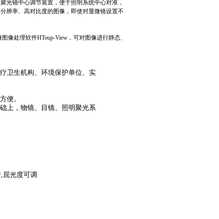
备聚光镜中心调节装置，便于照明系统中心对准，
高分辨率、高对比度的图像，即使对显微镜设置不
显微图像处理软件HToup-View，可对图像进行静态、
医疗卫生机构、环境保护单位、实
松方便。
基础上，物镜、目镜、照明聚光系
转
,
屈光度可调