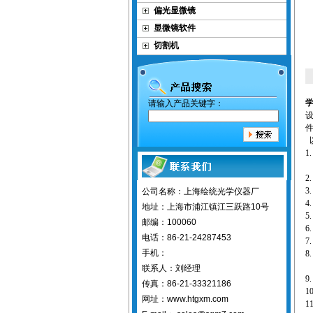
偏光显微镜
显微镜软件
切割机
请输入产品关键字：
1
2
3
公司名称：上海绘统光学仪器厂
4
地址：上海市浦江镇江三跃路10号
5
邮编：100060
6
电话：86-21-24287453
7
手机：
8
联系人：刘经理
9
传真：86-21-33321186
1
网址：www.htgxm.com
1