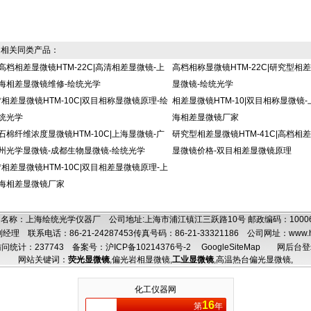
相关同类产品：
高档相差显微镜HTM-22C|高清相差显微镜-上
高档相称显微镜HTM-22C|研究型相差
海相差显微镜维修-绘统光学
显微镜-绘统光学
*相差显微镜HTM-10C|双目相称显微镜原理-绘
相差显微镜HTM-10|双目相称显微镜-
统光学
海相差显微镜厂家
石棉纤维浓度显微镜HTM-10C|上海显微镜-广
研究型相差显微镜HTM-41C|高档相差
州光学显微镜-成都生物显微镜-绘统光学
显微镜价格-双目相差显微镜原理
*相差显微镜HTM-10C|双目相差显微镜原理-上
海相差显微镜厂家
名称：上海绘统光学仪器厂 公司地址:上海市浦江镇江三跃路10号 邮政编码：100
理 联系电话：86-21-24287453传真号码：86-21-33321186 公司网址：
www.
问统计：237743
备案号：沪ICP备10214376号-2
GoogleSiteMap
网后台登
网站关键词：
荧光显微镜
,
偏光岩相显微镜
,
工业显微镜
,
高温热台偏光显微镜
,
化工仪器网
16
第
年