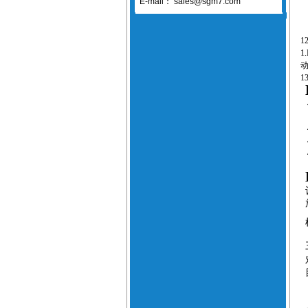
E-mail：
sales@sgm7.com
1
1.
1