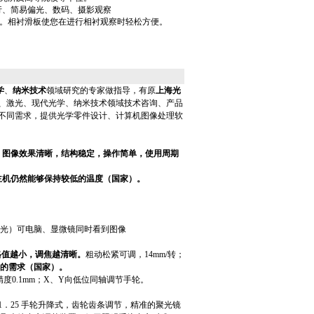
进行、简易偏光、数码、摄影观察
。相衬滑板使您在进行相衬观察时轻松方便。
：
学
、
纳米技术
领域研究的专家做指导，有原
上海光
、激光、现代光学、纳米技术领域技术咨询、产品
不同
需
求
，提供光学零件设计、计算机图像处理软
，
图像效果清晰，结构稳定，操作简单，使用周期
主机仍然能够保持较低的温度（国家）。
80分光）可电脑、显微镜同时看到图像
调格值越小，调焦越清晰。
粗动松紧可调，14mm/转；
的需求（国家）。
精度0.1mm；X、Y向低位同轴调节手轮。
1．25 手轮升降式，齿轮齿条调节，精准的聚光镜