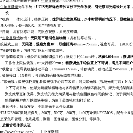
以下是上海绘统光学仪器厂
生物显微镜
产品结构特点：
.
生物显微镜
光学系统：
UCIS无限远色差独立校正光学系统。引进蔡司光路设计方案
长
.
*
机身：一体化设计，整体压铸，
优异独立散热系统，24小时照明的情况下，显微镜
.
放大倍率：40～l
6
00X。
国产*物镜配置，
.
*目镜：具有防霉功能，高眼点观察，屈光度可调。
.
*
生物显微镜
物镜：
无限远平场消色差物镜
（具有防霉功能）。
.
绞链式三目：
无限远，观察角度30°，双瞳距离48mm～75 mm，
视度可调。
（20:
.
*
物镜转换器：内倾内定位五孔转换结构。
.
*粗微调焦装置：低位粗动同轴调焦手轮；微动手轮0.1mm/转，
格值0.001mm；微
工作台上限位装置，zui大行程20mm；
粗微调焦手轮位置上下可调，满足不同用户
.
*载物台：无导轨机械移动平台，
185mm×177mm，
带移动尺，移动范围
75×50mm，
0.
摄像
接口：1X
蔡司
，可适配数码摄像头或数码相机。
1.
*
聚光镜：聚光镜托架配备聚光镜中心调节装置；阿贝聚光镜（视场光阑可调）N.A.
上下可调系统，使聚光镜能够精确地与各种倍数的物镜匹配使用。聚光镜托架配
聚光效果更加优异，聚光镜孔径光阑采用与物镜色圈颜色相同的标记，便于得到
熟悉的用户也可以很快掌握，为便于显微镜的相衬升级，
2.
搬运把手。
移动方便，不影响光学元件及成像
HT-
UOP300C数码摄像头，
300万、500万、800万、1400万象素
1/2''CMOS，配专业
动态采集和管理，
色彩处理，测量
，图像融合、图像分割、
等操作。
3.
质量管理体系认证
ttp://www.htxwj.com
/
工业显微镜