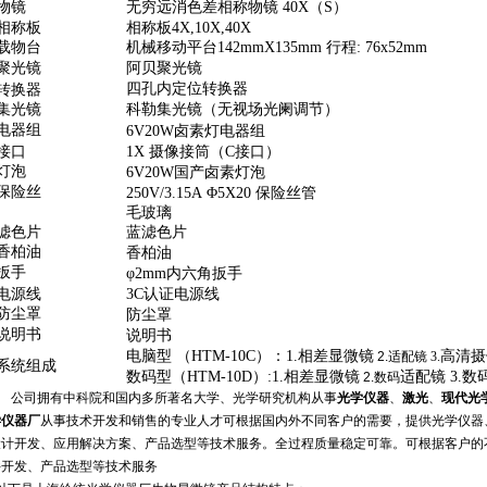
物镜
无穷远消色差相称物镜
40X（S）
相称板
相称板
4X,10X,40X
载物台
机械移动平台
142mmX135mm
行程
: 76x52mm
聚光镜
阿贝聚光镜
四孔内定位转换器
转换器
集光镜
科勒集光镜（无视场光阑调节）
电器组
6V20W
卤素灯电器组
接口
1X
摄像接筒（
C
接口）
灯泡
6V20W
国产卤素灯泡
保险丝
250V/3.15A
Φ
5X20
保险丝管
毛玻璃
滤色片
蓝滤色片
香柏油
香柏油
扳手
φ
2mm
内六角扳手
电源线
3C
认证电源线
防尘罩
防尘罩
说明书
说明书
电脑型
（
HTM-10
C）
：
1.
相差显微镜
高清
摄
2.
适配镜
3.
系统组成
数码型（
HTM-10
D
）
:1.
相差显微镜
适配镜
3.
数
2.
数码
公司拥有中科院和国内多所著名大学、光学研究机构从事
光学仪器
、
激光
、
现代光
学仪器厂
从事技术开发和销售的专业人才可根据国内外不同客户的需要，提供光学仪器
设计开发、应用解决方案、产品选型等技术服务
。全过程质
量
稳定可靠。可根据客户的
件开发、产品选型等技术服务