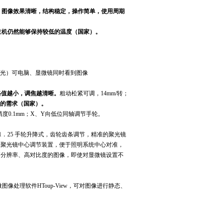
，
图像效果清晰，结构稳定，操作简单，使用周期
主机仍然能够保持较低的温度（国家）。
80分光）可电脑、显微镜同时看到图像
调格值越小，调焦越清晰。
粗动松紧可调，14mm/转；
的需求（国家）。
精度0.1mm；X、Y向低位同轴调节手轮。
1．25 手轮升降式，齿轮齿条调节，精准的聚光镜
备聚光镜中心调节装置，便于照明系统中心对准，
高分辨率、高对比度的图像，即使对显微镜设置不
显微图像处理软件HToup-View，可对图像进行静态、