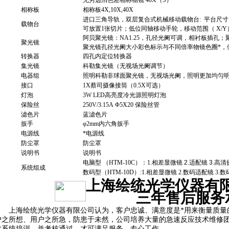
无穷远消色差相称物镜 40X（S）
相称板
相称板4X,10X,40X
进口三角导轨
，
双层复合式
机械移动载物台
:
平台尺寸
载物台
可放置
1
张切片；低位同轴移动手轮，移动范围（
X/Y
阿贝聚光镜：
NA1.25
，孔径光阑可调，相衬板插孔；
聚光镜
聚光镜孔径光阑大小彩色标示与不同倍率物镜色圈*，
转换器
四孔内定位转换器
集光镜
科勒集光镜（无视场光阑调节）
电器组
照明科勒非球面聚光镜，
无视场光阑，
照明更加均匀
接口
1X
蔡司
摄像接筒
（
0.5X
可选
）
灯泡
3W LED
高亮度冷光源照明
灯泡
保险丝
250V/3.15A Φ5X20 保险丝管
滤色片
蓝滤色片
扳手
φ2mm内六角扳手
电源线
*电源线
防尘罩
防尘罩
说明书
说明书
电脑型 （HTM-10C）：1.
相差显微镜
2.适配镜 3.高
系统组成
数码型（HTM-10D）:1.相差显微镜 2.数码适配镜 3.
上海绘统光学仪器有
三年
售后服务
上海绘统光学仪器有限公司认为，客户忠诚、满意度是*用来衡量质量
户之所想、用户之所急，防患于未然，公司培养大量的急速反应技术维修
术系统培训，并考核通过，才可满足服务，专心工作，。