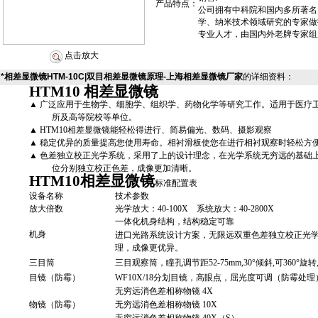
产品特点：
公司拥有中科院和国内多所著名
学、纳米技术领域研究的专家做
专业人才，由国内外老牌专家组
点击放大
*相差显微镜HTM-10C|双目相差显微镜原理-上海相差显微镜厂家
的详细资料：
HTM10
相差显微镜
▲
广泛应用于生物学、细胞学、组织学、药物化学等研究工作。适用于医疗
所及高等院校等单位。
▲
HTM10
相差显微镜
能轻松得进行、简易偏光、数码、摄影观察
▲
稳定优异的质量提高您使用寿命。相衬滑板使您在进行相衬观察时轻松方
▲
色差独立校正光学系统，采用了上的设计理念，在光学系统无穷远的基础
位分别独立校正色差，成像更加清晰。
HTM10
相差显微镜
标准配置表
设备名称
技术参数
放大倍数
光学放大：40-100X 系统放大：40-2800X
一体化机身结构，结构稳定可靠
机身
进口光路系统设计方案，无限远双重色差独立校正光
理，
成像
更
优异。
三目筒
三目观察筒，瞳孔调节距52-75mm,30°倾斜,可360°旋
目镜
（防霉）
WF10X/18分划目镜，高眼点，屈光度可调
（防霉处理
无穷远消色差相称物镜 4X
物镜
（防霉）
无穷远消色差相称物镜 10X