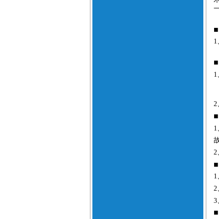
■
1
■
1
2
■
1
2
■
1
2
3
■