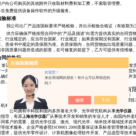
用户向公司购买的其他附件只收取材料费和加工费，不索取管理费。
终生免费提供设备操作软件的升级服务。
检验标准
我公司出厂产品按国标要求严格检验，并出示检验合格证（有效期为
“
”
供方应确保严格按照合同中的
产品及描述
向需方提供真实的合同货
家、行业规定的，应当符合国家、行业规定；如果质保期没有国家、行业
证、质保书中规定的质保期为准。在质保期内，合同货物如出现质量问题
现非因质量问题所造成的损害，在可修复的前提下，乙方可提供有偿维修
合同的执行
签订合同后，双方严格按合同执行，供方五到十个工作日日内为需方发
方一周内完成验收任务（需方自行另请计量时间不在此范围内，我方视货
欢迎您！
以确保我公司资金正常运转，要确保合同顺利完成，对此希望需方理解并
来自局域网的朋友！有什么可以帮助您的
条款。
吗？
上海绘统光学仪器有
（原上海光学仪器厂）
上海绘统光学仪器厂自立于
精密
的
光学制造技术和计算机图象处理技
算机相结合的（光、机、电一体化）光学仪器开发和销售
.
公司拥有中科院和国内多所著名大学、光学研究机构从事
光学仪器
、
做指导，有原
上海光学仪器厂
从事技术开发和销售的专业人才，由国内外老
不同客户的需要，提供光学仪器、激光、现代光学、纳米技术领域技术咨
型等技术服务。企业严格参照
ISO9001:2000
质量保证体系标准管理整体运
同
需
求
，提供光学零件设计、计算机图像处理软件开发、产品选型等技术