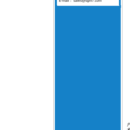
E-mail：
sales@sgm7.com