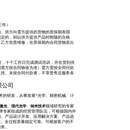
三年）
.
物。供方向需方提供的货物的质保期有国
规定的，则以供方提供产品时附随的合格
，乙方负责维修；在质保期内合同货物若出
。
货，十个工作日完成调试培训，并在货到供
到需方按合同验收为准）需方需按全同付款
支持。未按合同付款者，不享受售后服务各
限公司
术的研发，从事发展*光学、精密机械、计
激光
、
现代光学
、
纳米技术
领域研究的专家
牌专家组成的经营管理队伍，可根据国内外
询、产品设计开发、应用解决方案、产品选
作。全过程质
量
稳定可靠。可根据客户的
不
服务。