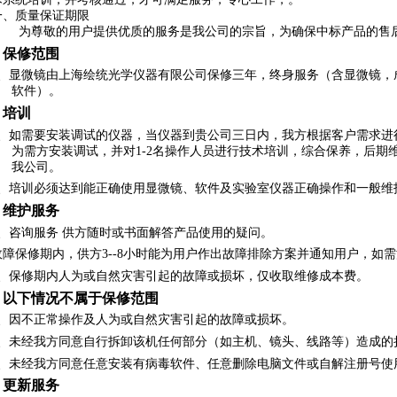
一、质量保证期限
为尊敬的用户提供优质的服务是我公司的宗旨，为确保中标产品的售
保修范围
、
显微镜由上海绘统光学仪器有限公司保修三年，终身服务（含显微镜，
软件）。
培训
、
如需要安装调试的仪器，当仪器到贵公司三日内，我方根据客户需求进
为需方安装调试，并对
1-2
名操作人员进行技术培训，综合保养，后期
我公司。
、
培训必须达到能正确使用显微镜、软件及实验室仪器正确操作和一般维
维护服务
、
咨询服务
供方随时或书面解答产品使用的疑问。
故障保修期内，供方
3--8
小时能为用户作出故障排除方案并通知用户，如需
、
保修期内人为或自然灾害引起的故障或损坏，仅收取维修成本费。
以下情况不属于保修范围
、
因不正常操作及人为或自然灾害引起的故障或损坏。
、
未经我方同意自行拆卸该机任何部分（如主机、镜头、线路等）造成的
、
未经我方同意任意安装有病毒软件、任意删除电脑文件或自解注册号使
更新服务