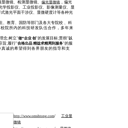
频显微镜、检测显微镜、
偏光显微镜
，
偏光
光学投影仪、工业投影仪、影像测量仪、显
字式激光平面干涉仪、显微硬度计等各种光
生、教育、国防等部门及各大专院校 、科
高校院所内的科技研发队伍合作，多年来
理念
;
树立
"
做*企业 创
"
的发展目标
;
贯彻
"
以
宗旨
;
履行
"
合格出品 精益求精周到服务
"
的服
亦真诚的希望得到各界朋友的指导和支
http://www.
omshtong
.com
/
工业显
微镜