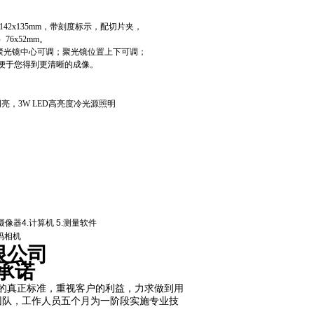
142x135mm
，带刻度标示，配切片夹，
）
76x52mm
。
聚光镜中心可调；聚光镜位置上下可调；
便于您得到更清晰的成像。
明亮，
3W LED
高亮度冷光源照明
清摄像器4.计算机 5.测量软件
数码相机
限公司
承诺
的真正标准，重视客户的利益，力求做到用
团队，工作人员五个月为一阶段实施专业技