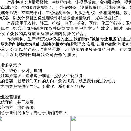
产品
包括
：测量显微镜、
生物显微镜
、体视显微镜、金相显微镜、视
熔点测定仪、
生物显微镜加热台
、干涉显微镜、测量投影仪
，
金相分析仪、
微成像系统、立式光学计、中心偏测量仪、阿贝折射仪、金相抛光机、数
学仪器、以及计算机图像处理软件和显微镜测量软件、光学仪器配件。
产品
应用于农牧、轻工、机械、电子、冶金、医疗、化工等行业；卫
研单位。
结合自身的研发优势并吸纳大量用户的意见与建议，同时与
开发了众多的具有质量标准及国内优势的产品。
作为研制、生产精密光学仪器的企业
,
我们崇尚
"
诚信 专业 服务
"
的企业
市场为导向 以技术为基础 以服务为根本
"
的经营理念
;
实现
"
让用户满意
"
的服务
务承诺
.
公司
以的产品，*惠的价格，zui诚实的服务提供给用户
。
同时
持，并在此感谢长期与我公司合作的朋友。
企业服务宗旨
专心、诚心、及时、周到
关注客户需求，追求客户满意，提供人性化服务
您的需要，就是我们工作的方向；您的满意，就是我们前进的动力
致力为客户提供个性化、专业化、系列化的*服务
企业经营理念
诚信守约，共同发展
诚心为本，内外兼修。
细心于我们的服务，专心于我们的专业