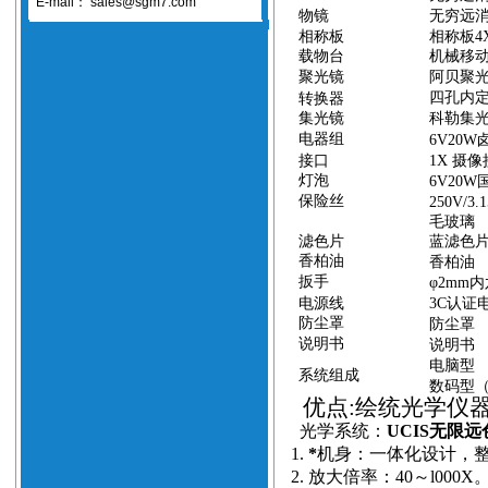
E-mail：
sales@sgm7.com
物镜
无穷远
相称板
相称板
4
载物台
机械移
聚光镜
阿贝聚
四孔内
转换器
集光镜
科勒集
电器组
6V20W
接口
1X
摄像
灯泡
6V20W
保险丝
250V/3.
毛玻璃
滤色片
蓝滤色
香柏油
香柏油
扳手
φ
2mm
内
电源线
3C
认证
防尘罩
防尘罩
说明书
说明书
电脑型
系统组成
数码型
优点
:绘统光学仪
光学系统：
UCIS无限
1.
*
机身：一体化设计，
2.
放大倍率：40～l000X