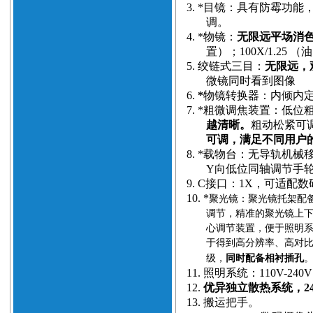
3.
*目镜：具有防霉功能
调。
4.
*物镜：
无限远平场消
置）；100X/1.25
5.
绞链式三目：
无限远，观
微镜同时看到图像
6.
*
物镜转换器：内倾内
7.
*粗微调焦装置：低位粗
越清晰。
粗动松紧可调
可调，满足不同用户
8.
*载物台：无导轨机械
Y向低位同轴调节手
9.
C接口：1X，可适配
10.
*
聚光镜：聚光镜托架配备
调节，精准的聚光镜上
心调节装置，便于照明
于得到高分辨率、高对
级，
同时配备相衬插孔
11.
照明系统：110V-24
12.
优异独立散热系统，2
13.
搬运把手。