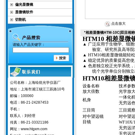
偏光显微镜
显微镜软件
切割机
点击放大
*相差显微镜HTM-10C|双目
HTM10
相差显微
▲
广泛应用于生物学、细胞
请输入产品关键字：
验室、研究所及高等院
▲
HTM10
相差
显微镜能轻
▲
稳定优异的质量提高您
使
▲
色差独立校正光学系统，
统个光学单位分别独立
HTM10
相差显微
公司名称：上海绘统光学仪器厂
设备名称
技术参
地址：上海市浦江镇江三跃路10号
放大倍数
光学放
邮编：100060
一体化
机身
电话：86-21-24287453
无穷远
手机：
三目筒
三目观
联系人：刘经理
对中望远镜
对中望
目镜
WF10X/
传真：86-21-33321186
无穷远
网址：www.htgxm.com
无穷远