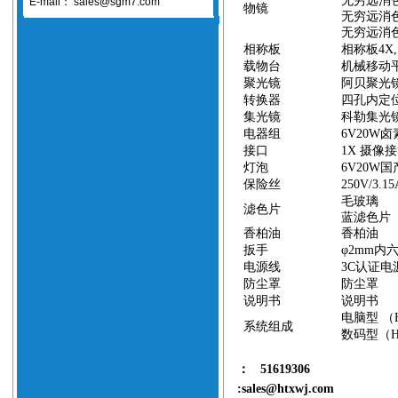
无穷远消
E-mail：
sales@sgm7.com
物镜
无穷远消
无穷远消
相称板
相称板
4X
载物台
机械移动
聚光镜
阿贝聚光
转换器
四孔内定
集光镜
科勒集光
电器组
6V20W
卤
接口
1X
摄像接
灯泡
6V20W
国
保险丝
250V/3.1
毛玻璃
滤色片
蓝滤色片
香柏油
香柏油
扳手
φ
2mm
内
电源线
3C
认证电
防尘罩
防尘罩
说明书
说明书
电脑型
（
系统组成
数码型（
：
51619306
:sales@htxwj.com