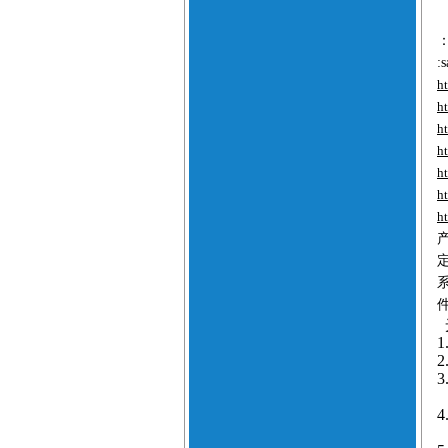
:
h
h
h
h
h
h
h
1
2
3
4