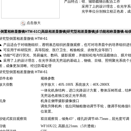
产品特点：
钳、辅助载物台配合工作
采用了上的设计理念，在光学系
光学单位分别独立校正色差，成
点击放大
倒置相称显微镜HTM-61C|高级相差显微镜|研究型相差显微镜|多功能相称显微镜-绘
研究型倒置相差显微镜
HTM-61
▲
产品适合于对细胞组织，透明液态组织的显微观察，也可对培养皿中的培养组织进
▲
可应用于科研院所、高等院校、医疗卫生、检验检疫、农牧乳业等部门
▲
功能*可
进行荧光、简易偏光、数码、摄影观察，并能轻松地与恒温载物台、膜片
▲
采用了上的设计理念，在光学系统无穷远的基础上，物镜、目镜、照明聚光系统个
差，成像更加清晰。
经过防霉处理
研究型倒置相差显微镜
HTM-61
部件名称
规格参数
放大倍数
光学放大：
40X-100X
系统放大：
40X-2800X
一体化
机身
结构，
进口光路设计方案，
整体压铸而成，结
无穷远色差独立校正光学系统
机身
机身左侧带摄影摄像接口
调焦升降机构：低位同轴粗微动调节手轮，微调手轮格值
0
位装置。
铰链式双目观察筒
双目观察筒，倾角
45°
，瞳孔距调节
48
-75mm
，屈光度可调
目镜
WF10X/2
2
,
高眼点
21mm.（5
片透镜
）