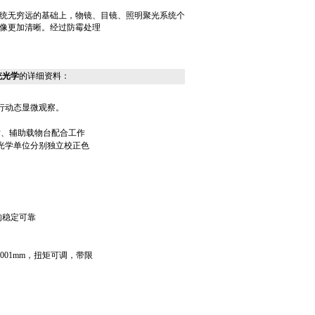
统无穷远的基础上，物镜、目镜、照明聚光系统个
像更加清晰。经过防霉处理
统光学
的详细资料：
行动态显微观察。
钳、辅助载物台配合工作
光学单位分别独立校正色
构稳定可靠
.001mm
，扭矩可调，带限