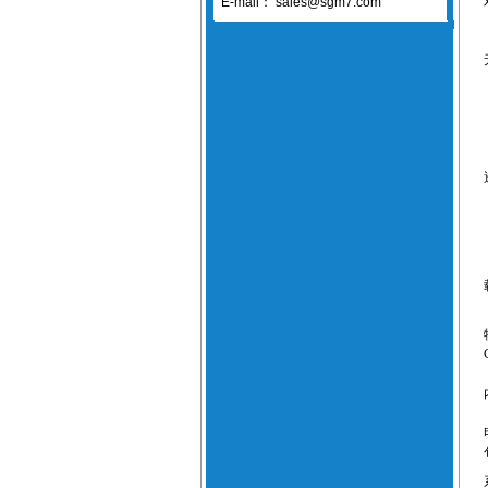
E-mail：
sales@sgm7.com