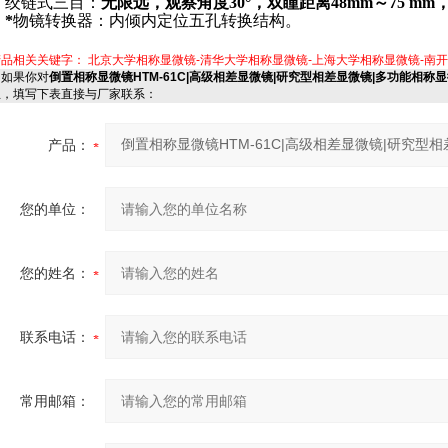
.
绞链式三目：
无限远，观察角度30°，双瞳距离48mm～75 mm
.
*
物镜转换器：内倾内定位五孔转换结构。
产品相关关键字：
北京大学相称显微镜-清华大学相称显微镜-上海大学相称显微镜-南
如果你对
倒置相称显微镜HTM-61C|高级相差显微镜|研究型相差显微镜|多功能相称
息，填写下表直接与厂家联系：
产品：
您的单位：
您的姓名：
联系电话：
常用邮箱：