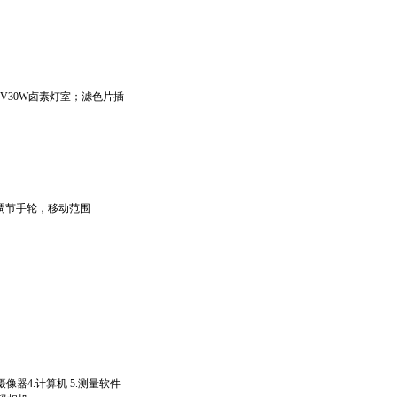
6V30W
卤素灯室；滤色片插
调节手轮，移动范围
摄像器
4.
计算机
5.
测量软件