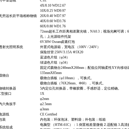
对中望远镜
CTE
4
X/0.
10
WD
12
.67
1
0X/0.
25
WD
9
.97
无穷远长距平场
相称
物镜
20X/0.40 WD7.97
40X/0.60 WD3.76
6
0X/0.
8
0 WD
1
.76
72mm
超长工作距离
相差
聚光镜，
NA0.3
；视场光阑可调；
孔；上光源组件托架
6V30W Osram
卤素灯泡
透射光照明系统
外置式电源箱，宽电压
（100V / 240V）
保险丝管
:250V/3.15A Φ5X20
蓝滤色片组（
φ34
）
绿滤色片组（
φ34
）
固定式载物台
240mmX260mm
；配低位同轴柔性
XY
向移动
135mmX85mm
载物台
载物台插板（
φ118mm
），可换式。
载物台插板
（76X26mm
、
Φ60）
，可换式。
物镜转换器
5
内定位孔转换器，带橡胶圈，手感舒适，定位精确。
C
型接口
1X
φ2mm
内六角扳手
φ2.5mm
φ3mm
电源线
CE Certified
包装
内包装：环保泡沫、塑料袋；外包装：纸箱
电脑型
（
HTM-61
C）
：
1.
倒置相差显微镜
2.
适配镜
3.
高清
系统组成