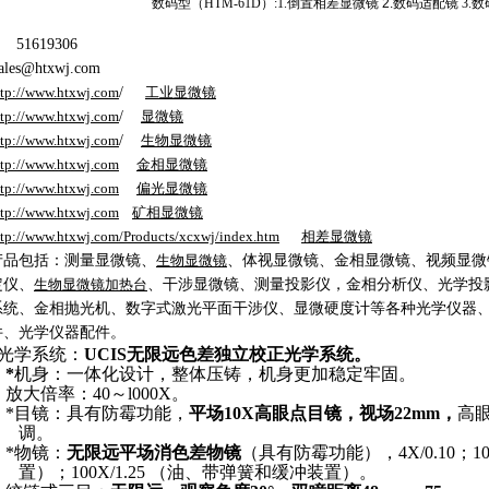
数码型（
HTM-61
D
）
:1.
倒置相差显微镜
2.
数码
适配镜
3.
数
：
51619306
sales@htxwj.com
ttp://www.htxwj.com
/
工业显微镜
ttp://www.htxwj.com
/
显微镜
ttp://www.htxwj.com
/
生物显微镜
ttp://www.htxwj.com
金相显微镜
ttp://www.htxwj.com
偏光显微镜
ttp://www.htxwj.com
矿相显微镜
ttp://www.htxwj.com/Products/xcxwj/index.htm
相差显微镜
产品
包括
：测量显微镜、
生物显微镜
、体视显微镜、金相显微镜、视频显微
定仪、
生物显微镜加热台
、干涉显微镜、
测量投影仪
，
金相分析仪、
光学投
系统、
金相抛光机、数字式激光平面干涉仪、显微硬度计等各种光学仪器
件、光学仪器配件。
光学系统：
UCIS无限远色差独立校正光学系统。
.
*
机身：一体化设计，整体压铸，机身更加稳定牢固。
.
放大倍率：40～l000X。
.
*目镜：具有防霉功能，
平场10X高眼点目镜，视场22mm，
高
调。
.
*物镜：
无限远平场消色差物镜
（具有防霉功能），4X/0.10；10X
置）；100X/1.25 （油、带弹簧和缓冲装置）。