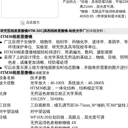
产品特点：
*目镜：具有防霉功能，平场10
离21mm，屈光度可调。
*物镜：无限远平场消色差物镜（具有
40X/0.65（带弹簧和缓冲装置
点击放大
研究型相差显微镜HTM-30C|高档相称显微镜-绘统光学厂
的详细资料：
HTM30
相差显微镜
▲
广泛应用于生物学、细胞学、组织学、药物化学、遗传学、基因学、
环境保护单位、实验室、研究所及高等院校等单位。
▲
HTM30
相差
显微镜能轻松得进行、简易偏光、数码、摄影观察
▲
采用了上的设计理念，在光学系统无穷远的基础上，物镜、目镜、照
色差，成像更加清晰。
经防霉处理
▲
可以在显示屏上很方便地观察实时动态图像，并能将所需要的图片进
HTM30
相差显微镜
标准配置表
设备名称
技术参数
放大倍数
光学放大：
40-100X
系统放大：
40-2800X
HTM30
机架，一体化结构，结构稳定可靠
机身
无穷远色差独立校正光学系统
110/220V
，
50/60Hz
三目筒
三目观察筒，瞳孔调节距
50
-75mm,30°
倾斜
,
可
360°
旋转
,
对中望远镜
对中望远镜
目镜
WF10X/20
分划目镜，高眼点，屈光度可调
无穷远消色差相称物镜
4X