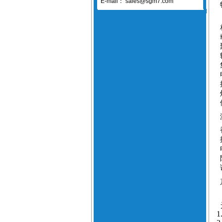
E-mail：
sales@sgm7.com
1