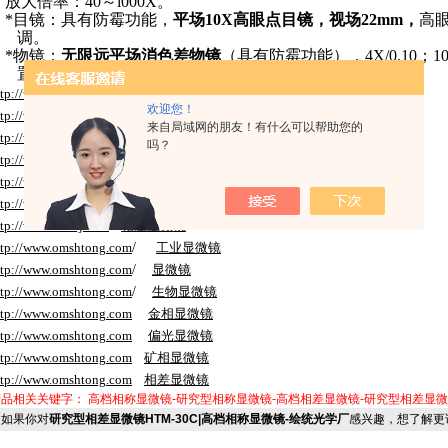
.
放大倍率：40～l000X。
.
*目镜：具有防霉功能，
平场10X高眼点目镜，视场22mm，
高
调。
.
*物镜：
无限远平场消色差物镜
（具有防霉功能），4X/0.10；10X
置）；100X/1.25 （油、带弹簧和缓冲装置）。
ttp://www.htxwj.com
/
工业显微镜
欢迎您！
ttp://www.htxwj.com
/
显微镜
来自局域网的朋友！有什么可以帮助您的
ttp://www.htxwj.com
/
生物显微镜
吗？
ttp://www.htxwj.com
金相显微镜
ttp://www.htxwj.com
偏光显微镜
ttp://www.htxwj.com
矿相显微镜
ttp://www.htxwj.com
相差显微镜
ttp://www.
omshtong
.com
/
工业显微镜
ttp://www.
omshtong
.com
/
显微镜
ttp://www.
omshtong
.com
/
生物显微镜
ttp://www.
omshtong
.com
金相显微镜
ttp://www.
omshtong
.com
偏光显微镜
ttp://www.
omshtong
.com
矿相显微镜
ttp://www.
omshtong
.com
相差显微镜
产品相关关键字：
高档相称显微镜-研究型相称显微镜-高档相差显微镜-研究型相差显微
如果你对
研究型相差显微镜HTM-30C|高档相称显微镜-绘统光学厂
感兴趣，想了解更