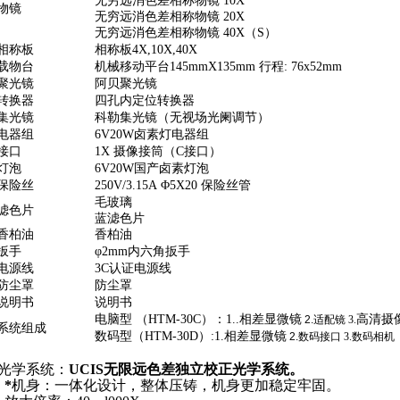
无穷远消色差相称物镜
10X
物镜
无穷远消色差相称物镜
20X
无穷远消色差相称物镜
40X（S）
相称板
相称板
4X,10X,40X
载物台
机械移动平台
145mmX135mm
行程
: 76x52mm
聚光镜
阿贝聚光镜
转换器
四孔内定位转换器
集光镜
科勒集光镜（无视场光阑调节）
电器组
6V20W
卤素灯电器组
接口
1X
摄像接筒（
C
接口）
灯泡
6V20W
国产卤素灯泡
保险丝
250V/3.15A
Φ
5X20
保险丝管
毛玻璃
滤色片
蓝滤色片
香柏油
香柏油
扳手
φ
2mm
内六角扳手
电源线
3C
认证电源线
防尘罩
防尘罩
说明书
说明书
电脑型
（
HTM-30
C）
：
1.
.
相差显微镜
高清摄
2.
适配镜
3.
系统组成
数码型（
HTM-30
D
）
:1.
相差显微镜
2.
数码接口
3.
数码相机
光学系统：
UCIS无限远色差独立校正光学系统。
.
*
机身：一体化设计，整体压铸，机身更加稳定牢固。