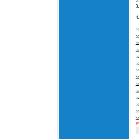
2
3
4
h
h
h
h
h
h
h
h
h
h
h
h
h
h