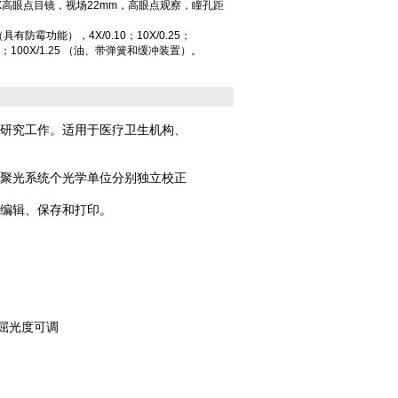
X高眼点目镜，视场22mm，高眼点观察，瞳孔距
防霉功能），4X/0.10；10X/0.25；
）；100X/1.25 （油、带弹簧和缓冲装置）。
等研究工作。适用于医疗卫生机构、
明聚光系统个光学单位分别独立校正
行编辑、保存和打印。
屈光度可调