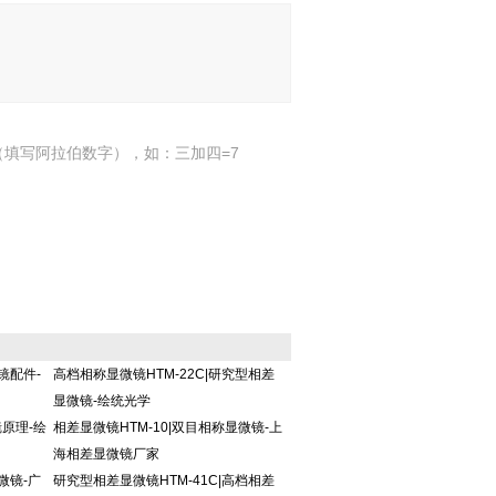
填写阿拉伯数字），如：三加四=7
镜配件-
高档相称显微镜HTM-22C|研究型相差
显微镜-绘统光学
镜原理-绘
相差显微镜HTM-10|双目相称显微镜-上
海相差显微镜厂家
微镜-广
研究型相差显微镜HTM-41C|高档相差