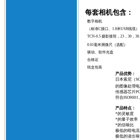
每套相机包含：
数字相机
（标准
C
接口、
1.8
米
USB
线缆）
TCN-0.5
摄影接筒，
23
，
30
，
30
0.01
毫米测微尺（选配）
驱动、软件光盘
合格证
纸盒包装
产品优势：
日本索尼（
S
的图像处理电
传感器芯片
P
符合
ISO9001
产品特点：
*的灵敏度
*的量子效率
*的信噪比
极低的暗电流
极低的读出噪