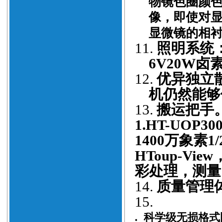
物镜色圈颜
像，即使对
显微镜的相
11.
照明系统：1
6V20W
12.
优异独立
机仍然能够
13.
搬运把手
1.
HT-
UOP3
1400万象素
1
HToup-V
彩处理，测量
14.
质量管理
15.
.
科学级无损格式