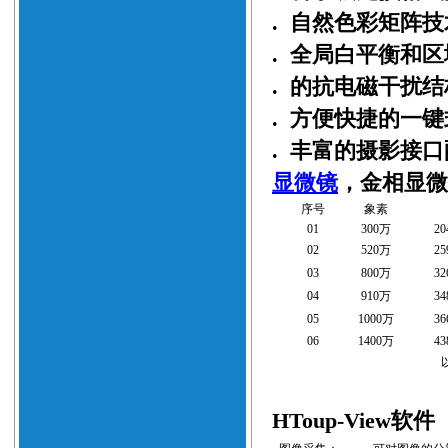
.
自然色彩矩阵技
.
全局白平衡和区
.
的抗电磁干扰结
.
方便快捷的一键
.
丰富的摄影接口
显微镜
，金相显微
序号
象素
0
1
300
万
20
0
2
520
万
25
0
3
800
万
32
0
4
910
万
34
0
5
1000
万
36
0
6
1400
万
43
HToup-View软件