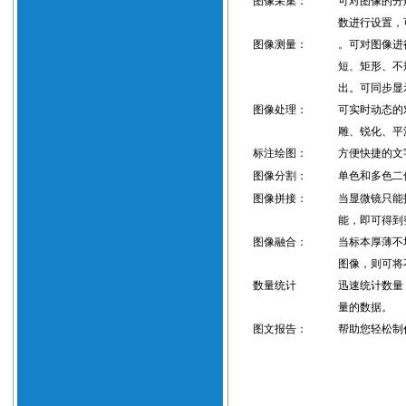
图像采集：
可对图像的分
数进行设置，
图像测量：
。可对图像进
短、矩形、不
出
。可同步显
图像处理：
可实时动态的
雕、锐化、平
标注绘图：
方便快捷的文
图像分割：
单色和多色二
图像拼接：
当显微镜只能
能，即可得到
图像融合：
当标本厚薄不
图像，则可将
数量统计
迅速统计数量
量的数据。
图文报告：
帮助您轻松制