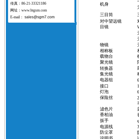
传真：86-21-33321186
机身
网址：www.htgxm.com
三目筒
E-mail：
sales@sgm7.com
对中望远镜
目镜
物镜
相称板
载物台
聚光镜
转换器
集光镜
电器组
接口
灯泡
保险丝
滤色片
香柏油
扳手
电源线
防尘罩
说明书