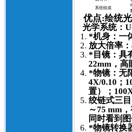
系统组成
优点
:绘统
光学系统：
1.
*
机身：一
2.
放大倍率：4
3.
*目镜：具
22mm，
高
4.
*物镜：
无
4X/0.10；
置）；100
5.
绞链式三目
～75 mm，
同时看到图
6.
*
物镜转换