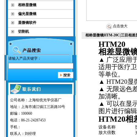
相称显微镜
偏光显微镜
显微镜软件
点击放大
切割机
相称显微镜HTM-20C|三目相
HTM20
相差显微
▲
广泛应用
请输入产品关键字：
适用于医疗
等单位。
▲
HTM20
显
▲
无限远
色
加清晰。
公司名称：上海绘统光学仪器厂
▲
可以在显
地址：上海市浦江镇江三跃路10号
图片进行编
邮编：100060
HTM20
相
电话：86-21-24287453
手机：
设备名称
放大倍数
联系人：刘经理