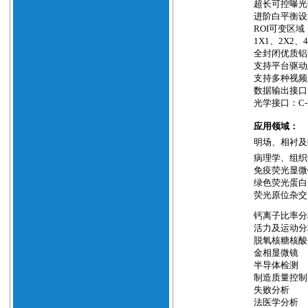
超长可控曝光
进阶白平衡设
ROI
可变区域
1X1
、
2X2
、
全封闭优质铝
支持平台驱动
支持多种视频
数据输出接口
光学接口：
C
应用领域：
明场、相衬及
病理学、组织
免疫荧光显微
绿色荧光蛋白
荧光原位杂交
钙离子比率分
活力及运动分
脱氧核糖核酸
金相显微镜
半导体检测
制造质量控制
失败分析
法医学分析