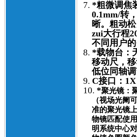
7.
*粗微调焦
0.1mm/转
晰。
粗动松
zui大行程
不同用户的
8.
*载物台：
移动尺，移
低位同轴调
9.
C接口：1
10.
*
聚光镜：
（视场光阑可
准的聚光镜
物镜匹配使
明系统中心