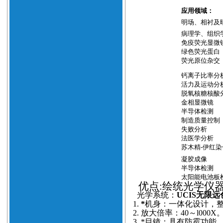
应用领域：
明场、相衬及
病理学、组织
免疫荧光显微
绿色荧光蛋白
荧光原位杂交
钙离子比率分
活力及运动分
脱氧核糖核酸
金相显微镜
半导体检测
制造质量控制
失败分析
法医学分析
苏木精
-
伊红染
凝胶成像
半导体检测
太阳能电池板
优点
:绘统光学仪
光学系统：
UCIS无限
1.
*
机身：一体化设计，
2.
放大倍率：40～l000X
3.
*目镜：具有防霉功能