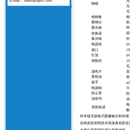
E-mail：
sales@sgm7.com
无
物镜
无
无
相称板
相
载物台
机
聚光镜
阿
四
转换器
集光镜
科
电器组
6
接口
1
灯泡
6
保险丝
25
毛
滤色片
蓝
香柏油
香
扳手
φ
电源线
3
防尘罩
防
说明书
说
电
系统组成
数
.
科学级无损格式图像输出和存储
.
自然色彩矩阵技术高保真色彩还