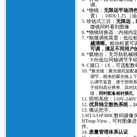
调。
4.
*物镜：
无限远平场消
置）；100X/1.25
5.
绞链式三目：
无限远，观
微镜同时看到图像
6.
*
物镜转换器：内倾内
7.
*粗微调焦装置：低位粗
越清晰。
粗动松紧可调
可调，满足不同用户
8.
*载物台：无导轨机械
Y向低位同轴调节手
9.
C接口：1X，可适配
10.
*
聚光镜：聚光镜托架配备
调节，精准的聚光镜上
心调节装置，便于照明
于得到高分辨率、高对
级，
同时配备相衬插孔
11.
照明系统：110V-24
12.
优异独立散热系统，2
13.
搬运把手。
1.
HT-
UOP300C数码摄像
HToup-View，可对
作。
14.
质量管理体系认证