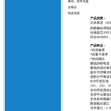
驱动、软件光盘
合格证
纸盒包装
产品优势：
日本索尼（
SO
的图像处理电
传感器芯片
PC
符合
ISO9001
产品特点：
*的灵敏度
*的量子效率
*的信噪比
极低的暗电流
极低的读出噪
超长可控曝光
进阶白平衡设
ROI
可变区域
1X1
、
2X2
、
4
全封闭优质铝
支持平台驱动
支持多种视频
数据输出接口
光学接口：
C-