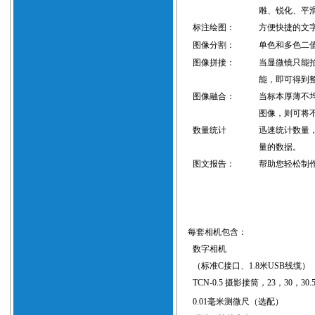
雕、锐化、平
标注绘图：
方便快捷的文
图像分割：
单色和多色二
图像拼接：
当显微镜只能
能，即可得到
图像融合：
当标本厚薄不
图像，则可将
数量统计
迅速统计数量
量的数据。
图文报告：
帮助您轻松制
每套相机包含：
数字相机
（标准
C
接口、
1.8
米
USB
线缆）
TCN-0.5
摄影接筒，
23
，
30
，
30.
0.01
毫米测微尺（选配）