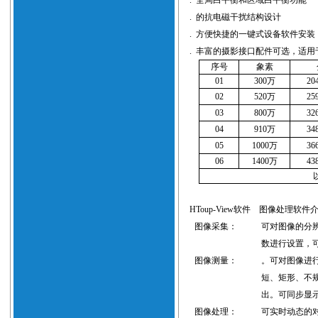
.
全局白平衡和区域白平衡功能
.
的抗电磁干扰结构设计
.
方便快捷的一键式设备软件安装
.
丰富的摄影接口配件可选，适用
序号
象素
0
1
300
万
20
0
2
520
万
25
0
3
800
万
32
0
4
910
万
34
0
5
1000
万
36
0
6
1400
万
43
HToup-View软件
图像处理软件
图像采集：
可对图像的分
数进行设置，
图像测量：
。可对图像进
短、矩形、不
出
。可同步显
图像处理：
可实时动态的