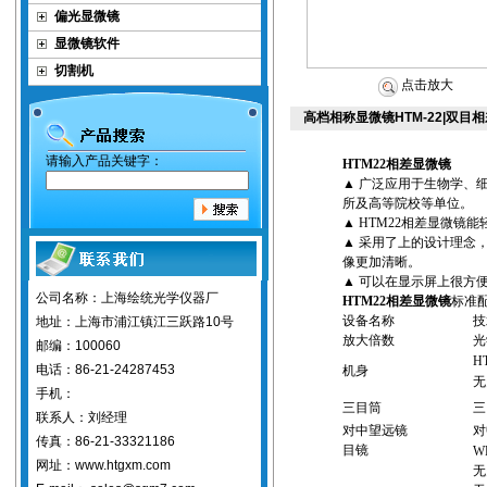
偏光显微镜
显微镜软件
切割机
点击放大
高档相称显微镜HTM-22|双
请输入产品关键字：
HTM22
相差显微镜
▲
广泛应用于生物学、
所及高等院校等单位。
▲
HTM22
相差显微镜
能
▲
采用了上的设计理念
像更加清晰。
▲
可以在显示屏上很方
公司名称：上海绘统光学仪器厂
HTM22
相差显微镜
标准
设备名称
技
地址：上海市浦江镇江三跃路10号
放大倍数
光
邮编：100060
H
电话：86-21-24287453
机身
无
手机：
三目筒
三
联系人：刘经理
对中望远镜
对
传真：86-21-33321186
目镜
W
网址：www.htgxm.com
无