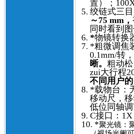
置）；100
5.
绞链式三目
～75 mm，
同时看到图
6.
*
物镜转换
7.
*粗微调焦
0.1mm/转
晰。
粗动松
zui大行程
不同用户的
8.
*载物台：
移动尺，移
低位同轴调
9.
C接口：1
10.
*
聚光镜：
（视场光阑可