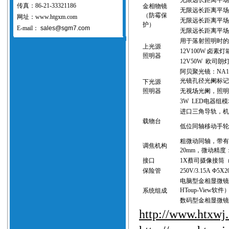
无限远长距离平
传真：86-21-33321186
金相物镜
无限远长距离平
（防霉保
网址：www.htgxm.com
无限远长距离平
护）
E-mail：
sales@sgm7.com
无限远长距离平
用于落射照明时
上光源
12V
100
W
卤素灯
照明器
12V
5
0W
欧司朗
阿贝聚光镜：
NA1
光镜孔径光阑
标记
下光源
照明器
无视场光阑，照
3W LED
电器组模
进口三角导轨
，
载物台
低位同轴移动手
粗微动同轴，带
调焦机构
20mm
，微动精度
接口
1X
蔡司
摄像接筒
保险管
250V/3.15A
Φ
5X2
电脑型金相显微
HToup-View
软件
系统组成
数码型金相显微
http://www.htxwj