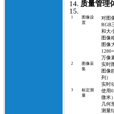
14.
质量管理
15.
1
图像设
对图
置
RG
和大
图像格式
图像大小
1280
万像
2
图像采
实时
集
图像
列）
实时
3
标定测
使用0
量
微米
几何
测量