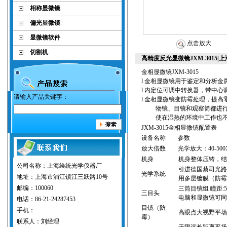
相称显微镜
偏光显微镜
显微镜软件
点击放大
切割机
高精度反光显微镜JXM-3015
金相显微镜
JXM-3015
l
金相显微镜用于鉴定和分析金
l
内定位可调中转换器，带中心
请输入产品关键字：
l
金相显微镜变防霉处理，提高
物镜、目镜和观察筒都进
使在湿热的环境中工作也
JXM-3015
金相显微镜
配置表
设备名称
参数
放大倍数
光学放大：
40-
50
0
机身
机身整体压铸，
公司名称：上海绘统光学仪器厂
引进德国蔡司光
光学系统
地址：上海市浦江镇江三跃路10号
用多层镀膜
（防
邮编：100060
三筒目镜组 瞳距
:
三目头
电脑和显微镜可
电话：86-21-24287453
目镜
（防
手机：
高眼点
大视野
平
霉）
联系人：刘经理