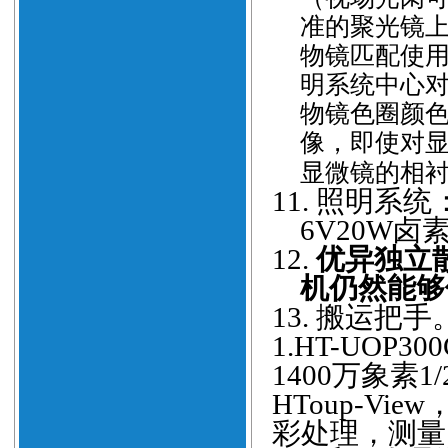
准的聚光镜
物镜匹配使
明系统中心
物镜色圈颜
像，即使对
显微镜的相
11.
照明系统：1
6V20W
12.
优异独立
机仍然能够
13.
搬运把手
1.
HT-
UOP3
1400万象素
1
HToup-V
彩处理，测量