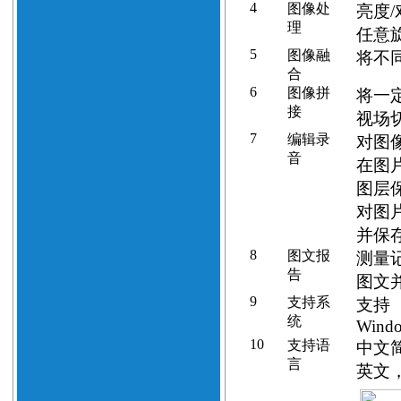
4
图像处
亮度
理
任意
5
图像融
将不
合
6
图像拼
将一
接
视场
7
编辑录
对图
音
在图
图层
对图
并保
8
图文报
测量
告
图文
9
支持系
支持
统
Windo
10
支持语
中文
言
英文