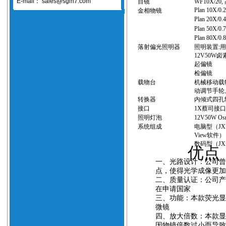
E-mail：
sales@sgm7.com
目镜
WF10X/20,
Plan 10X/0
金相物镜
Plan 20X/0
Plan 50X/0
Plan 80X/0
落射
偏光照明
器
照明装置
:
12V50W
卤
起偏镜
检偏镜
载物台
机械移动载
动调节手轮
转换器
内倾式四孔
接口
1X
蔡司接
照明灯泡
12V50W Os
系统组成
电脑型（
JX
View
软件
）
数码型
（JX
优点
一、
光路设计：公司
点，使得光学成像更加
二、
质量认证：公司
在申请国家
三、
功能：本款荧光
微镜
四、
放大倍数：本款显
因物镜倍数过小而导