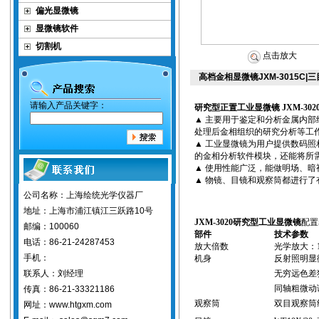
偏光显微镜
显微镜软件
切割机
点击放大
高档金相显微镜JXM-3015C
请输入产品关键字：
研究型正置工业显微镜
JXM-302
▲
主要用于鉴定和分析金属内部
处理后金相组织的研究分析等工
▲
工业
显微镜为用户提供数码照
的金相分析软件模块
，
还能将所
▲
使用性能广泛，能做明场、暗
▲
物镜、目镜和观察筒都进行了
公司名称：上海绘统光学仪器厂
地址：上海市浦江镇江三跃路10号
JXM-3020
研究型
工业显微镜
配置
邮编：100060
部件
技术参数
电话：86-21-24287453
放大倍数
光学放大：10
手机：
机身
反射照明显
联系人：刘经理
无穷远色差
同轴粗微动
传真：86-21-33321186
观察筒
双目观察筒
网址：www.htgxm.com