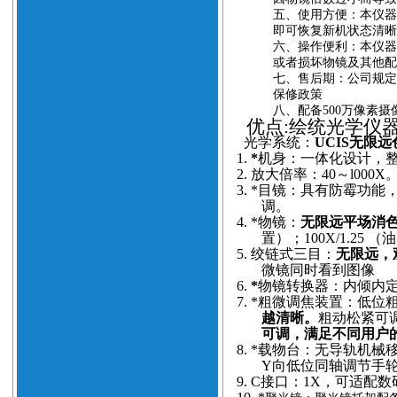
五、
使用方便：本仪
即可恢复新机状态清
六、
操作便利：本仪
或者损坏物镜及其他
七、
售后期：公司规
保修政策
八、
配备
500
万像素摄
优点
:绘统光学仪
光学系统：
UCIS无限
1.
*
机身：一体化设计，
2.
放大倍率：40～l000X
3.
*目镜：具有防霉功能
调。
4.
*物镜：
无限远平场消
置）；100X/1.25
5.
绞链式三目：
无限远，观
微镜同时看到图像
6.
*
物镜转换器：内倾内
7.
*粗微调焦装置：低位粗
越清晰。
粗动松紧可调
可调，满足不同用户
8.
*载物台：无导轨机械
Y向低位同轴调节手
9.
C接口：1X，可适配