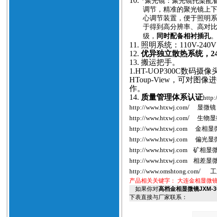
10.
*
聚光镜：聚光镜托架配备
调节，精准的聚光镜上
心调节装置，便于照明
于得到高分辨率、高对
级，
同时配备相衬插孔
11.
照明系统：110V-24
12.
优异独立散热系统，2
13.
搬运把手。
1.
HT-
UOP300C数码摄像
HToup-View，可对
作。
14.
质量管理体系认证
http
http://www.htxwj.com
/
显微镜
http://www.htxwj.com
/
生物显
http://www.htxwj.com
金相显
http://www.htxwj.com
偏光显
http://www.htxwj.com
矿相显
http://www.htxwj.com
相差显
http://www.
omshtong
.com
/
工
产品相关关键字：
大连金相显微镜
如果你对
高档金相显微镜JXM-
下表直接与厂家联系：