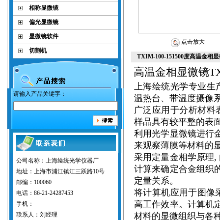
相称显微镜
偏光显微镜
显微镜软件
点击放大
切割机
TXIM-100-151500度高温
高温金相显微镜
T
上海绘统光学
专业生
请输入产品关键字：
温热台、带温度摄像
广泛应用于分析材料
样品具有较平整的表
利用光学显微镜进行金
来观察薄膜等材料的
采用定量金相学原理,
公司名称：上海绘统光学仪器厂
计算来确定合金组织的
地址：上海市浦江镇江三跃路10号
定量关系。
邮编：100060
将计算机应用于图像采
电话：86-21-24287453
高工作效率。计算机定
手机：
联系人：刘经理
材料的显微组织与各