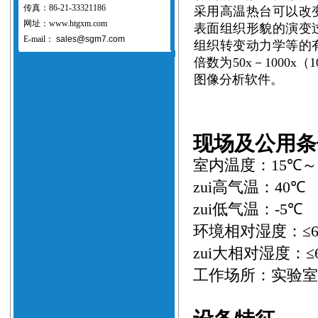
传真：86-21-33321186
采用高温热台可以改
网址：www.htgxm.com
表面组织形貌的演变
E-mail：
sales@sgm7.com
组织转变动力学等的
倍数为
5
0x－
10
00x
（
1
图像分析软件。
现场及公用条
室内温度：
15℃～
zui高气温：
4
0℃
zui低气温：
-5
℃
环境相对湿度：≤
zui大相对湿度：
≤
工作场所：实验室