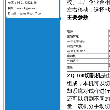
校、工厂企业金相
传真：86-21-33321186
网址：www.htgxm.com
左右移动，选择*
E-mail：
sales@sgm7.com
主要参数
电源
主轴转速
2
zui大切割容积
1
切割片规格
3
zui大切割直径
电动机
外形尺寸
2
重量
是
ZQ-100切割机
组成，本机可以切
却系统对试样进行
还可以切割不同的
量，该机分手动切