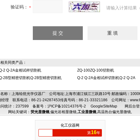
验证码：
请输入计算结果（
相关同类产品：
Q-2 Q-2A金相试样切割机
ZQ-100ZQ-100切割机
Q-2B型精密切割机Q-2B型精密切割机
Q-2 Q-2A金相试样切割机Q-2 Q-2A
名称：上海绘统光学仪器厂 公司地址:上海市浦江镇江三跃路10号 邮政编码：100
理 联系电话：86-21-24287453传真号码：86-21-33321186 公司网址：
www.
问统计：237599
备案号：沪ICP备10214376号-2
GoogleSiteMap
网后台登
网站关键词：
荧光显微镜
,
偏光岩相显微镜
,
工业显微镜
,
高温热台偏光显微镜
,
化工仪器网
16
第
年