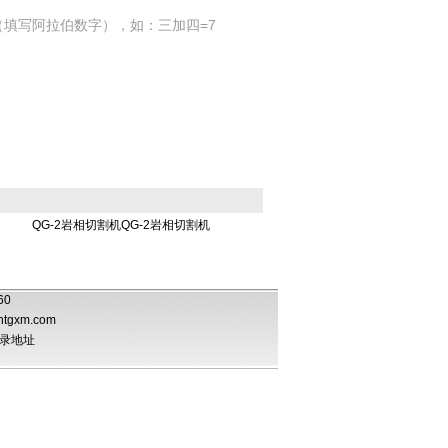
填写阿拉伯数字），如：三加四=7
QG-2岩相切割机QG-2岩相切割机
060
htgxm.com
录地址