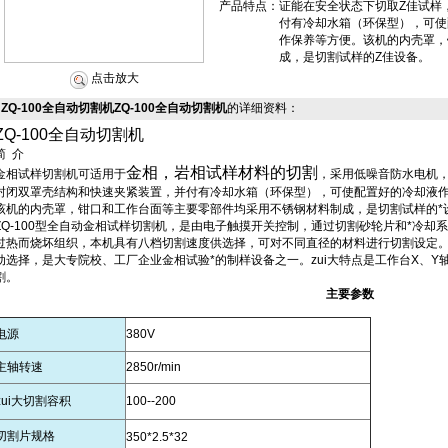
产品特点：
证能在安全状态下切取Z佳试样
付有冷却水箱（环保型），可使
作保养等方便。该机的内壳罩，
成，是切割试样的Z佳设备。
点击放大
ZQ-100全自动切割机ZQ-100全自动切割机
的详细资料：
ZQ-100全自动切割机
简 介
金相，岩相试样材料的切割
金相试样切割机可适用于
，采用低噪音防水电机，
封闭双罩壳结构和快速夹紧装置，并付有冷却水箱（环保型），可使配置好的冷却液
该机的内壳罩，钳口和工作台面等主要零部件均采用不锈钢材料制成，是切割试样的*
ZQ-100型全自动金相试样切割机，是由电子触摸开关控制，通过切割砂轮片和*冷
过热而烧坏组织，本机具有八档切割速度供选择，可对不同直径的材料进行切割设定
动选择，是大专院校、工厂企业金相试验*的制样设备之一。zui大特点是工作台X、Y
割。
主要参数
电源
380V
主轴转速
2850r/min
zui大切割容积
100--200
切割片规格
350*2.5*32