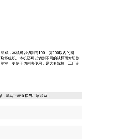
组成，本机可以切割高100、宽200以内的圆
而烧坏组织。本机还可以切割不同的试样而对切割
切割室，更便于切割者使用，是大专院校、工厂企
息，填写下表直接与厂家联系：