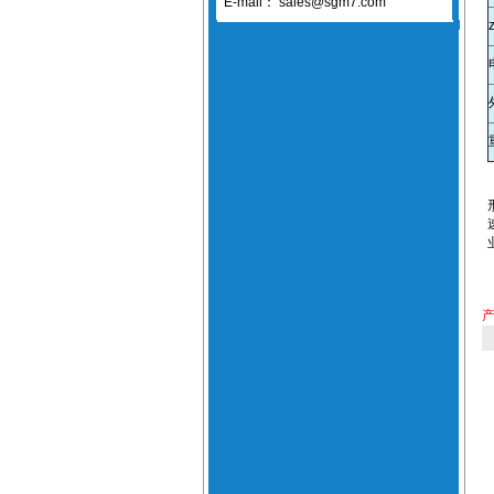
E-mail：
sales@sgm7.com