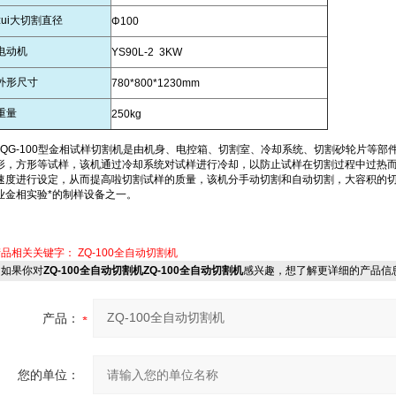
zui大切割直径
Φ100
电动机
YS90L-2 3KW
外形尺寸
780*800*1230mm
重量
250kg
QG-100型金相试样切割机是由机身、电控箱、切割室、冷却系统、切割砂轮片等部件
形，方形等试样，该机通过冷却系统对试样进行冷却，以防止试样在切割过程中过热
速度进行设定，从而提高啦切割试样的质量，该机分手动切割和自动切割，大容积的
业金相实验*的制样设备之一。
产品相关关键字：
ZQ-100全自动切割机
如果你对
ZQ-100全自动切割机ZQ-100全自动切割机
感兴趣，想了解更详细的产品信
产品：
您的单位：