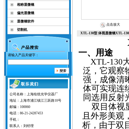
相称显微镜
偏光显微镜
显微镜软件
点击放大
切割机
XTL-130型 体视显微镜XTL-1
一、用途
请输入产品关键字：
XTL-130
泛，它观察
强，成像清
体可实现连
公司名称：上海绘统光学仪器厂
同选用反射
地址：上海市浦江镇江三跃路10号
双目体视
邮编：100060
电话：86-21-24287453
且外形美观
手机：
析，由于双
联系人：刘经理