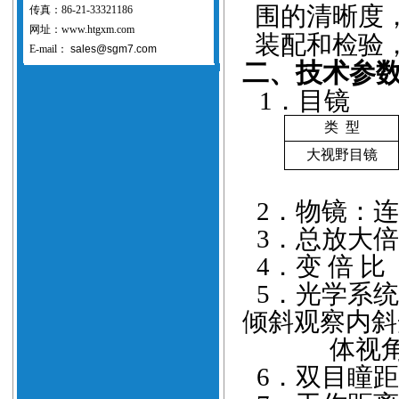
围的清晰度
传真：86-21-33321186
网址：www.htgxm.com
装配和检验
E-mail：
sales@sgm7.com
二、技术参
1
．目镜
类
型
大视野目镜
2
．物镜：
连
3
．总放大倍
4
．变
倍
比
5
．光学系统
倾斜观察内斜
体视
6
．双目瞳距