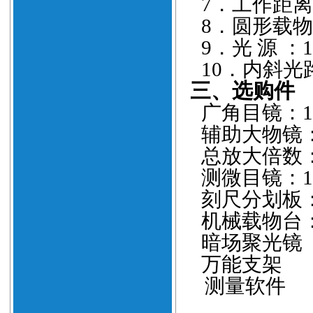
7
．
工作距离
8
．圆形载物
9
．光
源
：
10
．内斜光
三、选购件
广角目镜：
辅助大物镜
总放大倍数
测微目镜：
刻尺分划板
机械载物台
暗场聚光镜
万能支架
测量软件