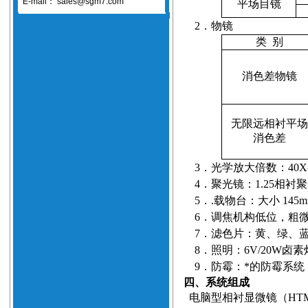
E-mail：
sales@sgm7.com
平场目镜
2
．物镜
类
别
消色差物镜
无限远相衬平场
消色差
3
．光学放大倍数：
40X
4
．聚光镜：
1.25
相衬聚
5
．
.
载物台：大小
145
6
．调焦机构低位，粗
7
．滤色片：黄、绿、
8
．照明：
6V/20W
卤素
9
．防霉：*的防霉系统
四、系统组成
电脑型相衬显微镜（
HT