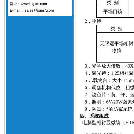
类
别
网址：www.htgxm.com
E-mail：
sales@sgm7.com
平场目镜
2
．物镜
类
别
无限远平场相衬
物镜
3
．光学放大倍数：
40X
4
．聚光镜：
1.25
相衬聚
5
．
.
载物台：大小
145
6
．调焦机构低位，粗
7
．滤色片：黄、绿、
8
．照明：
6V/20W
卤素
9
．防霉：*的防霉系统
四、系统组成
电脑型相衬显微镜（
HT