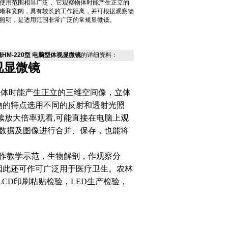
使用范围相当广泛， 它观察物体时能产生正立的
晰和宽阔，具有较长的工作距离，并可根据观察物
照明，是适用范围非常广泛的常规显微镜。
HM-220型 电脑型体视显微镜
的详细资料：
视显微镜
物体时能产生正立的三维空间像，立体
物的特点选用不同的反射和透射光照
续放大倍率观看
,
可能直接在电脑上观
数据及图像进行合并、保存，也能将
作教学示范，生物解剖，作观察分
因此还可作可广泛用于医疗卫生。农林
LCD
印刷粘贴检验，
LED
生产检验，