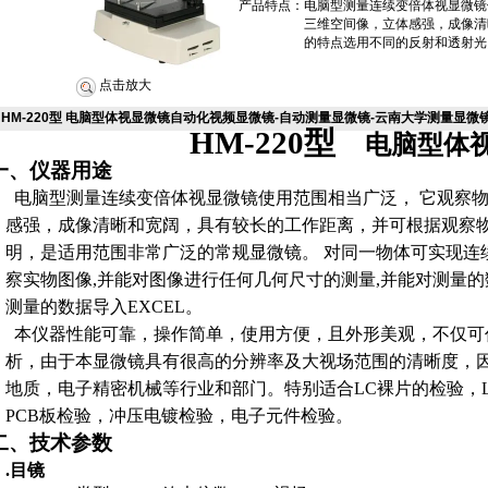
产品特点：
电脑型测量连续变倍体视显微镜
三维空间像，立体感强，成像清
的特点选用不同的反射和透射光
点击放大
HM-220型 电脑型体视显微镜自动化视频显微镜-自动测量显微镜-云南大学测量显微镜
HM-220
型
电脑型体
一、仪器用途
电脑型测量连续变倍体视显微镜使用范围相当广泛，
它观察
感强，成像清晰和宽阔，具有较长的工作距离，并可根据观察
明，是适用范围非常广泛的常规显微镜。
对同一物体可实现连
察实物图像
,
并能对图像进行任何几何尺寸的测量
,
并能对测量的
测量的数据导入
EXCEL
。
本仪器性能可靠，操作简单，使用方便，且外形美观，不仅可
析，由于本显微镜具有很高的分辨率及大视场范围的清晰度，
地质，电子精密机械等行业和部门。特别适合
LC
裸片的检验，
PCB
板检验，冲压电镀检验，电子元件检验。
二、技术参数
.
目镜