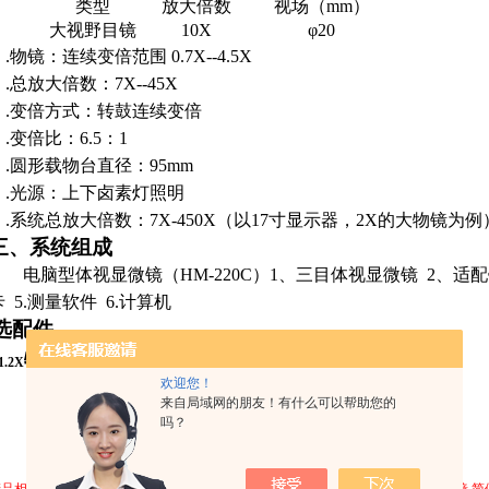
类型
放大倍数
视场（
mm）
大视野目镜
10X
φ20
.
物镜：连续变倍范围
0.7X--4.5X
.
总放大倍数：
7X--45X
.
变倍方式：转鼓连续变倍
.
变倍比：
6.5
：
1
.
圆形载物台直径：
95mm
.
光源：上下卤素灯照明
.
系统总放大倍数：
7X-450X
（以
17
寸显示器，
2X
的大物镜为例
三、系统组成
电脑型体视显微镜（
HM
-220C
）
1
、三目体视显微镜
2
、适配
卡
5.
测量软件
6.
计算机
选配件
物镜
测量软件
高像素成像系统
1.2X
2.
3.
欢迎您！
来自局域网的朋友！有什么可以帮助您的
吗？