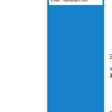
E-mail：
sales@sgm7.com
.