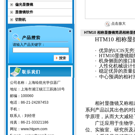
偏光显微镜
显微镜软件
切割机
点击放大
HTM10 相称显微镜简易相称显
HTM10
相称显
请输入产品关键字：
·
优异的
UCIS
无穷
·
HTM10
显微镜能
·
机身侧面的接口
·
人性化机械设计
·
稳定优异的质量
·
中心预调的相衬
公司名称：上海绘统光学仪器厂
地址：上海市浦江镇江三跃路10号
邮编：100060
电话：86-21-24287453
相衬显微镜又称相
手机：
系列产品以其出色的对
联系人：刘经理
学原理，从而大大减轻
传真：86-21-33321186
广泛应用于生物学
网址：www.htgxm.com
位、实验室、研究所及