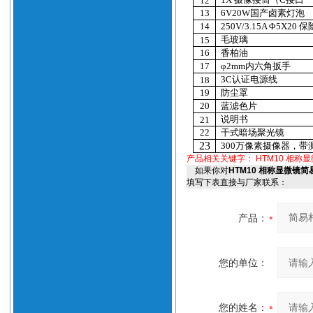
12
13
6V20W
国产卤素灯泡
14
250V/
3.15A
Φ
5X20
保
毛玻璃
15
16
香柏油
17
φ
2mm
内六角扳手
3C
认证电源线
18
19
防尘罩
20
蓝滤色片
说明书
21
22
干式暗场聚光镜
23
300
万像素摄像器，带
产品相关关键字：
HTM10 相称
如果你对
HTM10 相称显微镜
填写下表直接与厂家联系：
产品：
您的单位：
您的姓名：