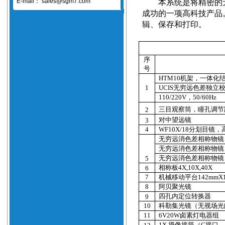
E-mail：
sales@sgm7.com
本系统是将精密的
成功的一项高科技产品
辑、保存和打印。
序
号
HTM10
机架，一体化
1
UCIS
无穷远色差独立
110/220V
，
50/60Hz
三目观察筒，瞳孔调节
2
对中望远镜
3
4
WF10X/18
分划目镜，
无穷远消色差相称物镜
无穷远消色差相称物镜
无穷远消色差相称物镜
5
相称板
4X,10X,40X
6
7
机械移动平台
142mmX
8
阿贝聚光镜
四孔内定位转换器
9
10
科勒集光镜（无视场光
11
6V20W
卤素灯电器组
1X
摄像接筒（
C
接口