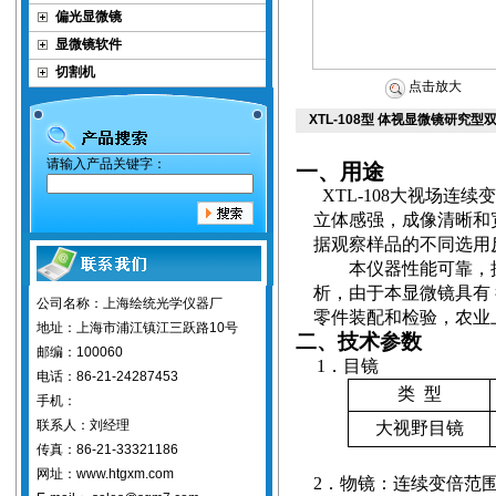
偏光显微镜
显微镜软件
切割机
点击放大
XTL-108型 体视显微镜研究
请输入产品关键字：
一、用途
XTL-108
大视场连续变
立体感强，成像清晰和
据观察样品的不同选用
本仪器性能可靠，
析，由于本显微镜具有
公司名称：上海绘统光学仪器厂
零件装配和检验，农业
地址：上海市浦江镇江三跃路10号
二、技术参数
邮编：100060
1
．目镜
电话：86-21-24287453
类
型
手机：
联系人：刘经理
大视野目镜
传真：86-21-33321186
网址：www.htgxm.com
2
．物镜：
连续变倍范