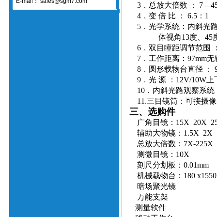
E-mail：
sales@sgm7.com
3
．总放大倍数
：
7
—
4
4
．变
倍
比
：
6.5
：
1
5
．光学系统：内斜光
体视角
13
度、
45
6
．双目瞳距调节范围
7
．
工作距离：
97mm
无
8
．圆形载物台直径
：
9
．光
源
：
12V/10W
上
10
．内斜光路观察系统
11.
三目镜筒：可接摄像
三、选购件
广角目镜：
15X
20X
2
辅助大物镜：
1.5X
2X
总放大倍数：
7X-225X
测微目镜：
10X
刻尺分划板：
0.01mm
机械载物台：
180 x155
暗场聚光镜
万能支架
测量软件